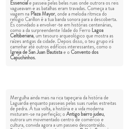
Essencial
e passeia pelas belas ruas onde outrora os reis
vagueavam e as batalhas eram travadas. Começa a tua
viagem na
Plaza Mayor
, onde a melodia rítmica do
relógio Carillon é a tua banda sonora para a descoberta.
És convidado a envolver-te em histórias centenárias,
como a da surpreendente Idade do Ferro
Lagoa
Celtiberiana
, um tesouro arqueológico que mostra as
raízes antigas da cidade. Depois disso, o teu grupo irá
caminhar até outros edifícios interessantes, como o
Igreja de San Juan Bautista
e o
Convento dos
Capuchinhos
.
Mergulha ainda mais na rica tapeçaria da história de
Laguardia enquanto passeias pelas suas ruelas estreitas
de pedra. À tua volta, a história e a vida moderna
misturam-se na perfeição; o
Antigo bairro judeu
,
outrora um movimentado centro de comércio e
cultura, convida agora a um passeio descontraído.