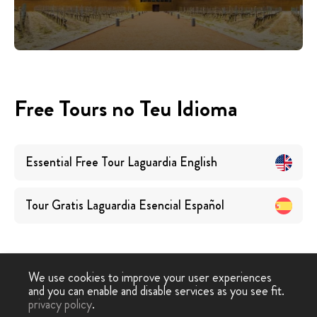
Free Tours no Teu Idioma
Essential Free Tour Laguardia
English
Tour Gratis Laguardia Esencial
Español
We use cookies to improve your user experiences
and you can enable and disable services as you see fit.
Free
Free Tour
Tour Grátis Essencial
privacy policy
.
-
›
Tour
Laguardia
Laguardia