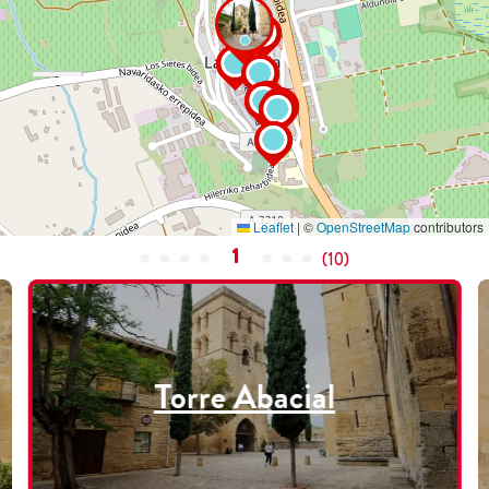
Leaflet
|
©
OpenStreetMap
contributors
1
(
10
)
Torre Abacial