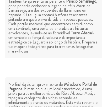
Também te apresentarás perante o
Palácio Samaniego
,
onde poderás conhecer o legado de Félix Maria de
Samaniego, um dos expoentes do Iluminismo em
Espanha. O teu guia contará histórias fascinantes,
pintando um quadro vivo da vida em épocas passadas.
Cada portão medieval que encontrares servirá como
uma sentinela, uma porta de entrada para histórias
envolventes, levando-te ao formidável
Torre Abacial
-
um símbolo da força duradoura e da importância
estratégica de Laguardia ao longo da história. Prepara a
tua máquina fotográfica para tirares umas fotografias
maravilhosas!
No final da visita, aproximas-te do
Miradouro Portal de
Paganos
. É mais do que um local panorâmico, é uma
janela para as melhores vistas de Rioja Alavesa. Aqui, a
tapeçaria verdejante das vinhas estende-se
infinitamente perante os visitantes. Esta vista resume o