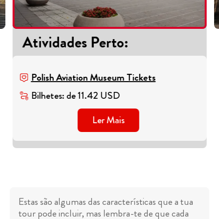
Atividades Perto
:
Polish Aviation Museum Tickets
Bilhetes
:
de
11.42
USD
Ler Mais
Estas são algumas das características que a tua
tour pode incluir, mas lembra-te de que cada