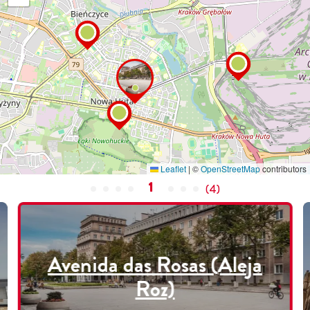
Leaflet
|
©
OpenStreetMap
contributors
1
(
4
)
Avenida das Rosas (Aleja
Roz)