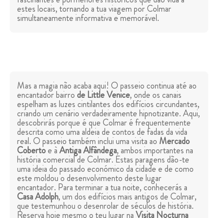
estes locais, tornando a tua viagem por Colmar
simultaneamente informativa e memorável.
Mas a magia não acaba aqui! O passeio continua até ao
encantador bairro
de Little Venice
, onde os canais
espelham as luzes cintilantes dos edifícios circundantes,
criando um cenário verdadeiramente hipnotizante. Aqui,
descobrirás porque é que Colmar é frequentemente
descrita como uma aldeia de contos de fadas da vida
real. O passeio também inclui uma visita ao
Mercado
Coberto
e à
Antiga Alfândega
, ambos importantes na
história comercial de Colmar. Estas paragens dão-te
uma ideia do passado económico da cidade e de como
este moldou o desenvolvimento deste lugar
encantador. Para terminar a tua noite, conhecerás a
Casa Adolph
, um dos edifícios mais antigos de Colmar,
que testemunhou o desenrolar de séculos de história.
Reserva hoje mesmo o teu lugar na
Visita Nocturna