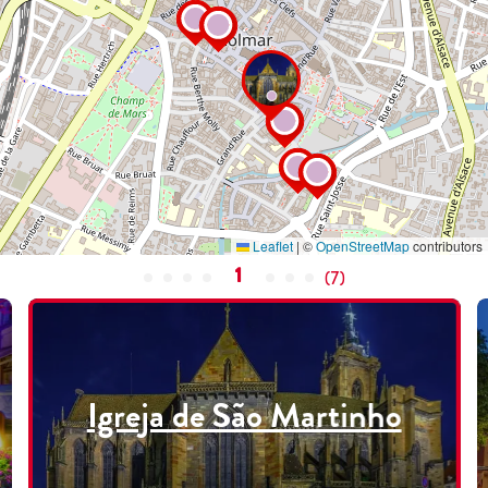
Leaflet
|
©
OpenStreetMap
contributors
1
(
7
)
Igreja de São Martinho