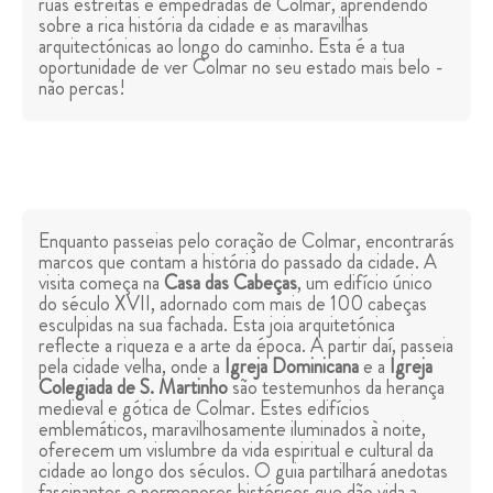
ruas estreitas e empedradas de Colmar, aprendendo
sobre a rica história da cidade e as maravilhas
arquitectónicas ao longo do caminho. Esta é a tua
oportunidade de ver Colmar no seu estado mais belo -
não percas!
Enquanto passeias pelo coração de Colmar, encontrarás
marcos que contam a história do passado da cidade. A
visita começa na
Casa das Cabeças
, um edifício único
do século XVII, adornado com mais de 100 cabeças
esculpidas na sua fachada. Esta joia arquitetónica
reflecte a riqueza e a arte da época. A partir daí, passeia
pela cidade velha, onde a
Igreja Dominicana
e a
Igreja
Colegiada de S. Martinho
são testemunhos da herança
medieval e gótica de Colmar. Estes edifícios
emblemáticos, maravilhosamente iluminados à noite,
oferecem um vislumbre da vida espiritual e cultural da
cidade ao longo dos séculos. O guia partilhará anedotas
fascinantes e pormenores históricos que dão vida a