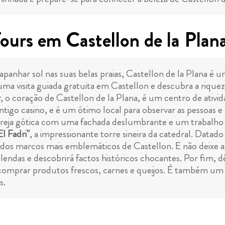
ours em Castellon de la Plan
apanhar sol nas suas belas praias, Castellon de la Plana é 
ma visita guiada gratuita em Castellon e descubra a riqu
r
, o coração de Castellon de la Plana, é um centro de ativi
tigo casino, e é um ótimo local para observar as pessoas e 
greja gótica com uma fachada deslumbrante e um trabalho d
El Fadri"
, a impressionante torre sineira da catedral. Data
 dos marcos mais emblemáticos de Castellon. E não deixe 
endas e descobrirá factos históricos chocantes. Por fim, 
a comprar produtos frescos, carnes e queijos. É também u
s.