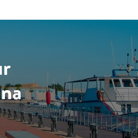
ur
ana