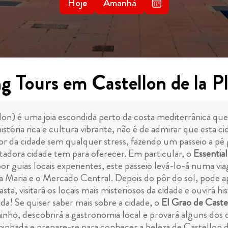
Hoje
Amanhã
g Tours em Castellon de la P
on) é uma joia escondida perto da costa mediterrânica que
stória rica e cultura vibrante, não é de admirar que esta c
or da cidade sem qualquer stress, fazendo um passeio a pé 
tadora cidade tem para oferecer. Em particular, o
Essentia
por guias locais experientes, este passeio levá-lo-á numa 
a Maria e o Mercado Central. Depois do pôr do sol, pode a
a, visitará os locais mais misteriosos da cidade e ouvirá his
ida! Se quiser saber mais sobre a cidade, o
El Grao de Caste
nho, descobrirá a gastronomia local e provará alguns dos d
inhada e prepare-se para conhecer a beleza de Castellon de