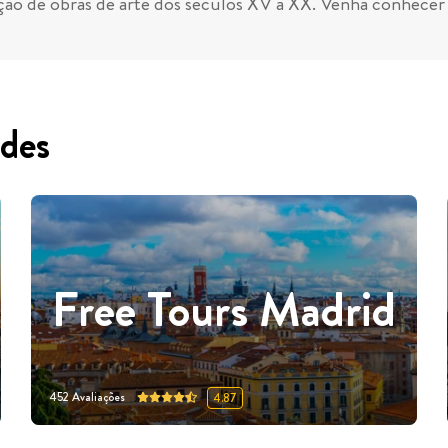
ão de obras de arte dos séculos XV a XX. Venha conhecer t
des
Free Tours Madrid
452
Avaliações
4.87