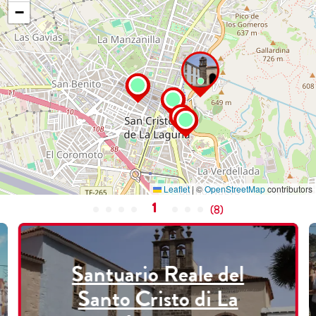
−
Leaflet
|
©
OpenStreetMap
contributors
1
(
8
)
Santuario Reale del
Santo Cristo di La