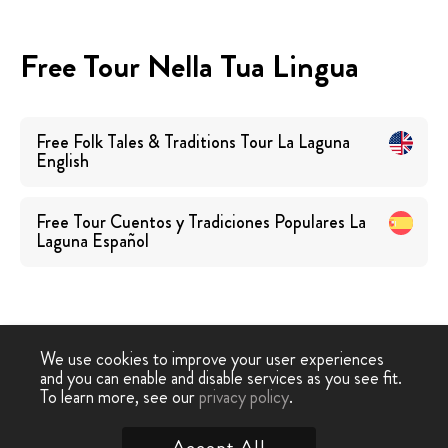
Free Tour Nella Tua Lingua
Free Folk Tales & Traditions Tour La Laguna
English
Free Tour Cuentos y Tradiciones Populares La
Laguna
Español
We use cookies to improve your user experiences
and you can enable and disable services as you see fit.
Free
Free Tour
Free Tour Racconti e
Walking
-
›
To learn more, see our
privacy policy
.
Tenerife
Tradizioni Popolari La Laguna
Tour
Accept All