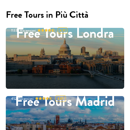
Free Tours in Più Città
Free Tours Londra
11332
Recensioni
4.91
Free Tours Madrid
452
Recensioni
4.87