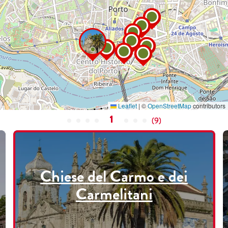
Leaflet
|
©
OpenStreetMap
contributors
1
(
9
)
Chiese del Carmo e dei
Carmelitani