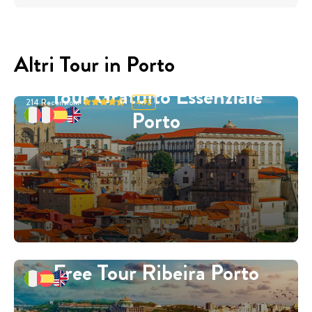
Altri Tour in Porto
Tour Gratuito Essenziale
214
Recensioni
4.92
Porto
Free Tour Ribeira Porto