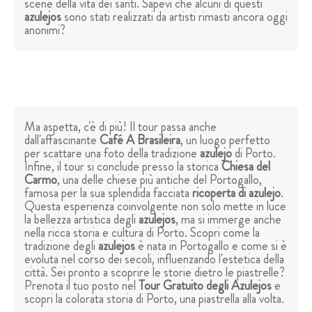
scene della vita dei santi. Sapevi che alcuni di questi
azulejos
sono stati realizzati da artisti rimasti ancora oggi
anonimi?
Ma aspetta, c'è di più! Il tour passa anche
dall'affascinante
Café A Brasileira
, un luogo perfetto
per scattare una foto della tradizione
azulejo
di Porto.
Infine, il tour si conclude presso la storica
Chiesa del
Carmo
, una delle chiese più antiche del Portogallo,
famosa per la sua splendida facciata
ricoperta di azulejo
.
Questa esperienza coinvolgente non solo mette in luce
la bellezza artistica degli
azulejos
, ma si immerge anche
nella ricca storia e cultura di Porto. Scopri come la
tradizione degli
azulejos
è nata in Portogallo e come si è
evoluta nel corso dei secoli, influenzando l'estetica della
città. Sei pronto a scoprire le storie dietro le piastrelle?
Prenota il tuo posto nel
Tour Gratuito degli Azulejos
e
scopri la colorata storia di Porto, una piastrella alla volta.