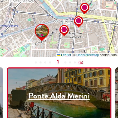
Leaflet
|
©
OpenStreetMap
contributors
1
(
5
)
Ponte Alda Merini