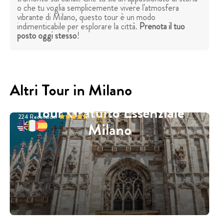
o che tu voglia semplicemente vivere l'atmosfera
vibrante di Milano, questo tour è un modo
indimenticabile per esplorare la città.
Prenota il tuo
posto oggi stesso
!
Altri Tour in Milano
Tour Gratuito Essenziale
224
Recensioni
4.91
Milano