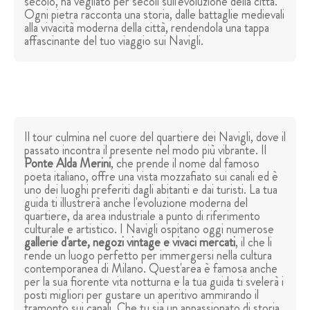
secolo, ha vegliato per secoli sull'evoluzione della città.
Ogni pietra racconta una storia, dalle battaglie medievali
alla vivacità moderna della città, rendendola una tappa
affascinante del tuo viaggio sui Navigli.
Il tour culmina nel cuore del quartiere dei Navigli, dove il
passato incontra il presente nel modo più vibrante. Il
Ponte Alda Merini
, che prende il nome dal famoso
poeta italiano, offre una vista mozzafiato sui canali ed è
uno dei luoghi preferiti dagli abitanti e dai turisti. La tua
guida ti illustrerà anche l'evoluzione moderna del
quartiere, da area industriale a punto di riferimento
culturale e artistico. I Navigli ospitano oggi numerose
gallerie d'arte, negozi vintage e vivaci mercati
, il che li
rende un luogo perfetto per immergersi nella cultura
contemporanea di Milano. Quest'area è famosa anche
per la sua fiorente vita notturna e la tua guida ti svelerà i
posti migliori per gustare un aperitivo ammirando il
tramonto sui canali. Che tu sia un appassionato di storia