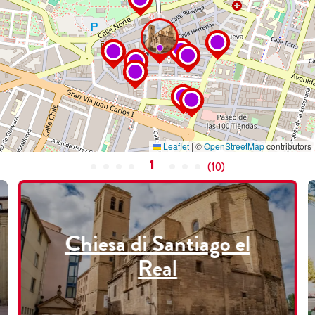
Leaflet
|
©
OpenStreetMap
contributors
1
(
10
)
Chiesa di Santiago el
Real