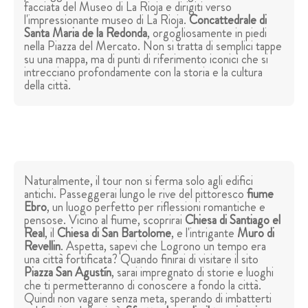
facciata del Museo di La Rioja e dirigiti verso
l'impressionante museo di La Rioja.
Concattedrale di
Santa Maria de la Redonda
, orgogliosamente in piedi
nella Piazza del Mercato. Non si tratta di semplici tappe
su una mappa, ma di punti di riferimento iconici che si
intrecciano profondamente con la storia e la cultura
della città.
Naturalmente, il tour non si ferma solo agli edifici
antichi. Passeggerai lungo le rive del pittoresco
fiume
Ebro
, un luogo perfetto per riflessioni romantiche e
pensose. Vicino al fiume, scoprirai
Chiesa di Santiago el
Real
, il
Chiesa di San Bartolome
, e l'intrigante
Muro di
Revellin
. Aspetta, sapevi che Logrono un tempo era
una città fortificata? Quando finirai di visitare il sito
Piazza San Agustín
, sarai impregnato di storie e luoghi
che ti permetteranno di conoscere a fondo la città.
Quindi non vagare senza meta, sperando di imbatterti