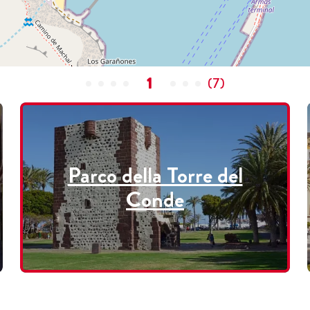
1
(
7
)
Parco della Torre del
Conde