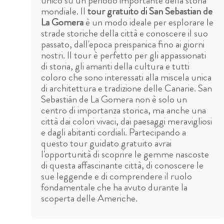
unico su un periodo importante della storia
mondiale. Il
tour gratuito di San Sebastian de
La Gomera
è un modo ideale per esplorare le
strade storiche della città e conoscere il suo
passato, dall'epoca preispanica fino ai giorni
nostri. Il tour è perfetto per gli appassionati
di storia, gli amanti della cultura e tutti
coloro che sono interessati alla miscela unica
di architettura e tradizione delle Canarie. San
Sebastián de La Gomera non è solo un
centro di importanza storica, ma anche una
città dai colori vivaci, dai paesaggi meravigliosi
e dagli abitanti cordiali. Partecipando a
questo tour guidato gratuito avrai
l'opportunità di scoprire le gemme nascoste
di questa affascinante città, di conoscere le
sue leggende e di comprendere il ruolo
fondamentale che ha avuto durante la
scoperta delle Americhe.