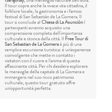
Garajonay
, una meraviglia naturale dell'isola.
Il tour copre anche la vivace vita cittadina, il
folklore locale, la gastronomia e i famosi
festival di San Sebastián de La Gomera. Il
tour si conclude al
Chiesa di La Asunción
I
partecipanti avranno acquisito una
comprensione completa dell'importanza
culturale e storica della città. Il
Free Tour di
San Sebastian de La Gomera
è più di una
semplice escursione turistica: è un'esperienza
coinvolgente che mette in contatto i
visitatori con il cuore e l'anima di questa
affascinante città. Per chi desidera esplorare
le meraviglie della capitale di La Gomera e
immergersi nel suo ricco patrimonio
culturale, questo tour gratuito offre
un'opportunità perfetta.