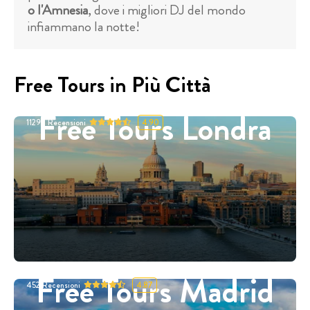
o l'Amnesia
, dove i migliori DJ del mondo
infiammano la notte!
Free Tours in Più Città
Free Tours Londra
11298
Recensioni
4.90
Free Tours Madrid
452
Recensioni
4.87