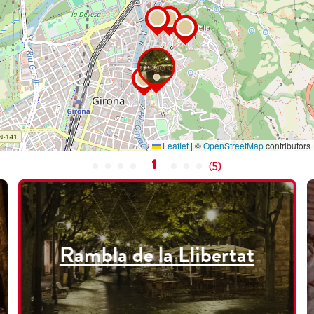
Leaflet
|
©
OpenStreetMap
contributors
1
(
5
)
Rambla de la Llibertat