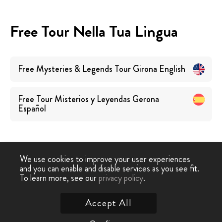
Free Tour Nella Tua Lingua
Free Mysteries & Legends Tour Girona
English
Free Tour Misterios y Leyendas Gerona
Español
We use cookies to improve your user experiences
and you can enable and disable services as you see fit.
Free
Free Tour
Free Tour Misteri e
To learn more, see our
privacy policy
.
-
›
Walking Tour
Girona
Leggende Girona
Accept All
Contattaci