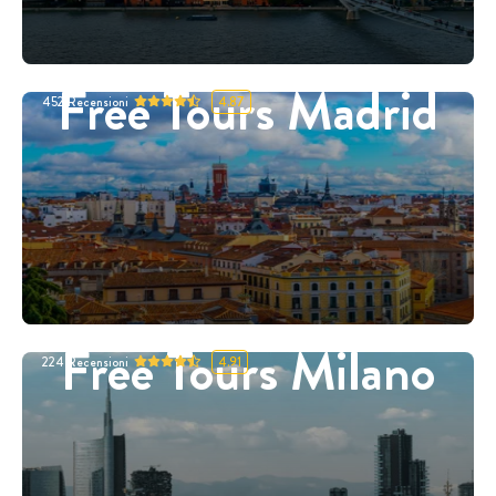
Free Tours Madrid
452
Recensioni
4.87
Free Tours Milano
224
Recensioni
4.91