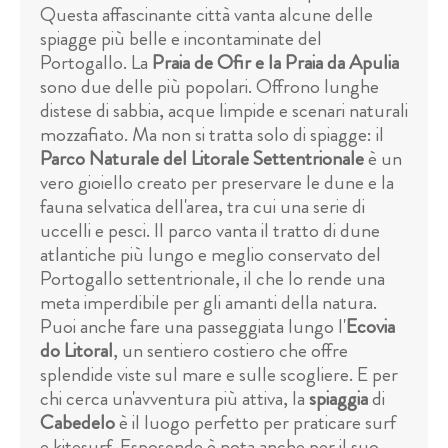
Questa affascinante città vanta alcune delle
spiagge più belle e incontaminate del
Portogallo. La
Praia de Ofir e la Praia da Apulia
sono due delle più popolari. Offrono lunghe
distese di sabbia, acque limpide e scenari naturali
mozzafiato. Ma non si tratta solo di spiagge: il
Parco Naturale del Litorale Settentrionale
è un
vero gioiello creato per preservare le dune e la
fauna selvatica dell'area, tra cui una serie di
uccelli e pesci. Il parco vanta il tratto di dune
atlantiche più lungo e meglio conservato del
Portogallo settentrionale, il che lo rende una
meta imperdibile per gli amanti della natura.
Puoi anche fare una passeggiata lungo l'
Ecovia
do Litoral
, un sentiero costiero che offre
splendide viste sul mare e sulle scogliere. E per
chi cerca un'avventura più attiva, la
spiaggia
di
Cabedelo
è il luogo perfetto per praticare surf
e kitesurf. Esposende è nota anche per il suo