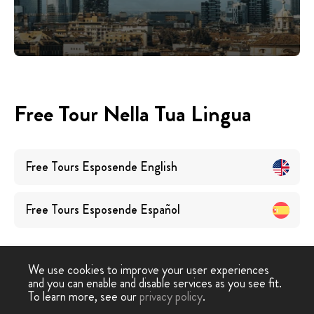
Free Tour Nella Tua Lingua
Free Tours
Esposende
English
Free Tours
Esposende
Español
We use cookies to improve your user experiences
and you can enable and disable services as you see fit.
To learn more, see our
privacy policy
.
Free Tour
›
Esposizioni