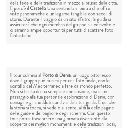
della fede e della tradizione in mezzo al brusio della città.
E poi c'è il
Castello
Una sentinella in pietra che offre
viste panoramiche e un legame tangibile con secoli di
storia. Durante il viaggio da un sito all'altro, la guida si
assicurerà che ogni membro del gruppo sia coinvolto e
ci saranno ampie opportunità per tutti di scattare foto
fantastiche.
Il tour culmina al
Porto
di Denia
, un luogo pittoresco
dove il gruppo può riunirsi per una foto finale, con lo
scintillio del Mediterraneo a fare da sfondo perfetto.
Non si tratta di una semplice conclusione, ma di un
passaggio alla tua personale esplorazione di Denia, con i
consigli e gli aneddoti condivisi dalla tua guida. È qui che
la storia si tocca, si vede e si sente, al di là delle pagine
delle guide e del bagliore degli schermi. Con questo
tour potrai trascorrere una giornata divertente alla
scoperta dei migliori monumenti e delle tradizioni locali,