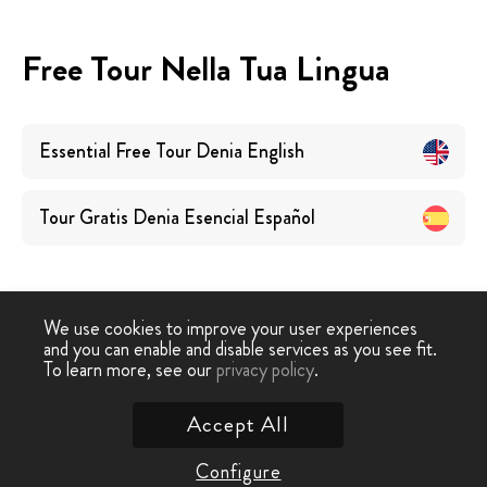
Free Tour Nella Tua Lingua
Essential Free Tour Denia
English
Tour Gratis Denia Esencial
Español
We use cookies to improve your user experiences
and you can enable and disable services as you see fit.
Free Walking
Free Tour
Tour Gratuito Essenziale
To learn more, see our
privacy policy
.
-
›
Tour
Denia
Denia
Accept All
Contattaci
Configure