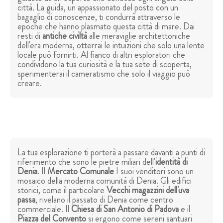
città. La guida, un appassionato del posto con un
bagaglio di conoscenze, ti condurrà attraverso le
epoche che hanno plasmato questa città di mare. Dai
resti di
antiche civiltà
alle meraviglie architettoniche
dell'era moderna, otterrai le intuizioni che solo una lente
locale può fornirti. Al fianco di altri esploratori che
condividono la tua curiosità e la tua sete di scoperta,
sperimenterai il cameratismo che solo il viaggio può
creare.
La tua esplorazione ti porterà a passare davanti a punti di
riferimento che sono le pietre miliari dell'
identità di
Denia
. Il
Mercato Comunale
I suoi venditori sono un
mosaico della moderna comunità di Denia. Gli edifici
storici, come il particolare
Vecchi magazzini dell'uva
passa
, rivelano il passato di Denia come centro
commerciale. Il
Chiesa di San Antonio di Padova
e il
Piazza del Convento
si ergono come sereni santuari