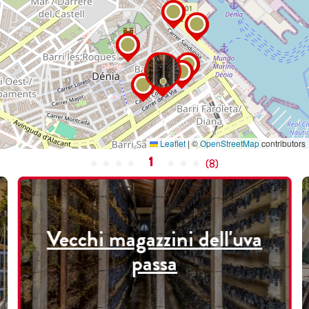
Leaflet
|
©
OpenStreetMap
contributors
1
(
8
)
Vecchi magazzini dell'uva
passa