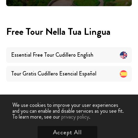
Free Tour Nella Tua Lingua
Essential Free Tour Cudillero
English
Tour Gratis Cudillero Esencial
Español
We use cookies to improve your user experiences
and you can enable and disable services as you see fit.
Free Walking
Free Tour
Tour Gratuito Essenziale
To learn more, see our
privacy policy
.
-
›
Tour
Cudillero
Cudillero
Accept All