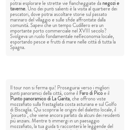
potrai esplorare le strette vie fiancheggiate da
negozi e
taverne
. Uno dei punti salienti è la visita al quartiere dei
pescatori, dove potrai ascoltare storie sul passato
marinaro del villaggio e sulle sfide affrontate dalla
comunità. Sapevi che un tempo Cudillero era un
importante porto commerciale nel XVIII secolo?
Svolgeva un ruolo fondamentale nell'economia locale,
esportando pesce e frutti di mare nelle città di tutta la
Spagna.
Il tour non si ferma qui! Proseguirai verso i migliori
punti panoramici della città, come il
Faro di Pico
e il
Punto panoramico di La Garita
, che offrono viste
mozzafiato sulla frastagliata costa asturiana e sul Golfo
di Biscaglia. Qui scoprirai le origini del dialetto locale, il
"pixueto", che viene ancora parlato da alcuni dei residenti
più anziani. Mentre ti immergi in un paesaggio
mozzafiato, la tua guida ti racconterà le leggende del