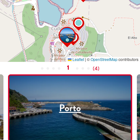
Leaflet
|
©
OpenStreetMap
contributors
1
(
4
)
Porto