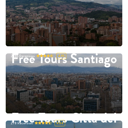
Free Tours Santiago
2886
Recensioni
4.95
Free Tours Città del
278
Recensioni
4.84