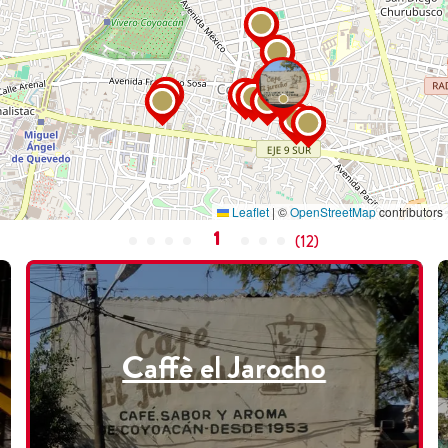
Leaflet
|
©
OpenStreetMap
contributors
1
(
12
)
Caffè el Jarocho