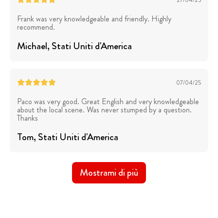
27/04/25
Frank was very knowledgeable and friendly. Highly
recommend.
Michael
, Stati Uniti d'America
07/04/25
Paco was very good. Great English and very knowledgeable
about the local scene. Was never stumped by a question.
Thanks
Tom
, Stati Uniti d'America
Mostrami di più