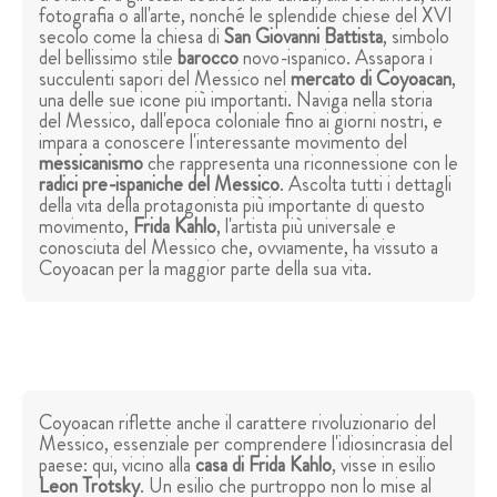
fotografia o all'arte, nonché le splendide chiese del XVI
secolo come la chiesa di
San Giovanni Battista
, simbolo
del bellissimo stile
barocco
novo-ispanico. Assapora i
succulenti sapori del Messico nel
mercato di Coyoacan
,
una delle sue icone più importanti. Naviga nella storia
del Messico, dall'epoca coloniale fino ai giorni nostri, e
impara a conoscere l'interessante movimento del
messicanismo
che rappresenta una riconnessione con le
radici pre-ispaniche del Messico
. Ascolta tutti i dettagli
della vita della protagonista più importante di questo
movimento,
Frida Kahlo
, l'artista più universale e
conosciuta del Messico che, ovviamente, ha vissuto a
Coyoacan per la maggior parte della sua vita.
Coyoacan riflette anche il carattere rivoluzionario del
Messico, essenziale per comprendere l'idiosincrasia del
paese: qui, vicino alla
casa di Frida Kahlo
, visse in esilio
Leon Trotsky
. Un esilio che purtroppo non lo mise al