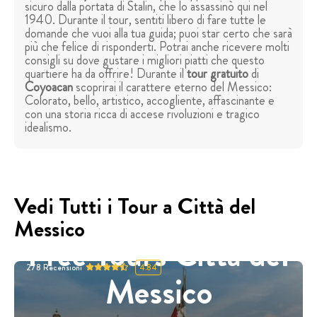
sicuro dalla portata di Stalin, che lo assassinò qui nel
1940. Durante il tour, sentiti libero di fare tutte le
domande che vuoi alla tua guida; puoi star certo che sarà
più che felice di risponderti. Potrai anche ricevere molti
consigli su dove gustare i migliori piatti che questo
quartiere ha da offrire! Durante il
tour gratuito
di
Coyoacan
scoprirai il carattere eterno del Messico:
Colorato, bello, artistico, accogliente, affascinante e
con una storia ricca di accese rivoluzioni e tragico
idealismo.
Vedi Tutti i Tour a Città del
Messico
Free Tours Città del
278
Recensioni
4.84
Messico