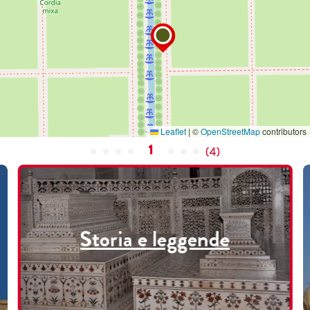
Leaflet
|
©
OpenStreetMap
contributors
1
(
4
)
Storia e leggende