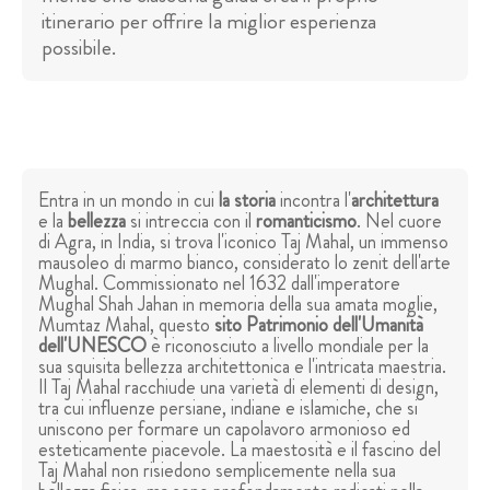
itinerario per offrire la miglior esperienza
possibile.
Entra in un mondo in cui
la storia
incontra l'
architettura
e la
bellezza
si intreccia con il
romanticismo
. Nel cuore
di Agra, in India, si trova l'iconico Taj Mahal, un immenso
mausoleo di marmo bianco, considerato lo zenit dell'arte
Mughal. Commissionato nel 1632 dall'imperatore
Mughal Shah Jahan in memoria della sua amata moglie,
Mumtaz Mahal, questo
sito Patrimonio dell'Umanità
dell'UNESCO
è riconosciuto a livello mondiale per la
sua squisita bellezza architettonica e l'intricata maestria.
Il Taj Mahal racchiude una varietà di elementi di design,
tra cui influenze persiane, indiane e islamiche, che si
uniscono per formare un capolavoro armonioso ed
esteticamente piacevole. La maestosità e il fascino del
Taj Mahal non risiedono semplicemente nella sua