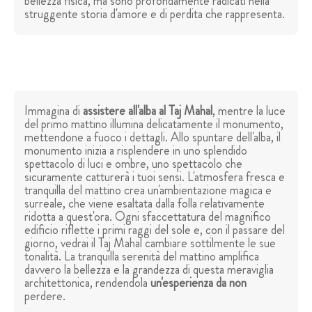
bellezza fisica, ma sono profondamente radicati nella
struggente storia d'amore e di perdita che rappresenta.
Immagina di
assistere all'alba al Taj Mahal
, mentre la luce
del primo mattino illumina delicatamente il monumento,
mettendone a fuoco i dettagli. Allo spuntare dell'alba, il
monumento inizia a risplendere in uno splendido
spettacolo di luci e ombre, uno spettacolo che
sicuramente catturerà i tuoi sensi. L'atmosfera fresca e
tranquilla del mattino crea un'ambientazione magica e
surreale, che viene esaltata dalla folla relativamente
ridotta a quest'ora. Ogni sfaccettatura del magnifico
edificio riflette i primi raggi del sole e, con il passare del
giorno, vedrai il Taj Mahal cambiare sottilmente le sue
tonalità. La tranquilla serenità del mattino amplifica
davvero la bellezza e la grandezza di questa meraviglia
architettonica, rendendola
un'esperienza da non
perdere.