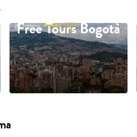
s
Free Tours Bogotà
264
Valoracions
4.87
oma