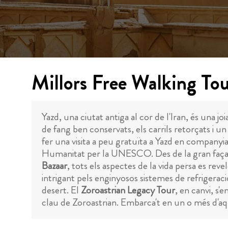
Millors Free Walking Tou
Yazd, una ciutat antiga al cor de l'Iran, és una jo
de fang ben conservats, els carrils retorçats i u
fer una visita a peu gratuïta a Yazd en companyia 
Humanitat per la UNESCO. Des de la gran faç
Bazaar
, tots els aspectes de la vida persa es re
intrigant pels enginyosos sistemes de refrigeració
desert. El
Zoroastrian Legacy Tour
, en canvi, s'e
clau de Zoroastrian. Embarca't en un o més d'aqu