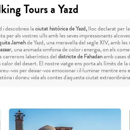
king Tours a Yazd
 i descobreix la
ciutat històrica de Yazd,
lloc declarat per l
sta per als vostres ulls amb les seves impressionants alcove
uita Jameh
de Yazd, una meravella del segle XIV, amb les se
azaar
, una animada simfonia de color i energia, on els comerc
s carrerons laberíntics del
districte de Fahadan
amb cases de
alor del desert. El nostre viatge ens porta als límits de la c
epareu-vos per deixar-vos emocionar i il·luminar mentre en
stòria i doneu vida als contes d'aquesta ciutat extraordinària