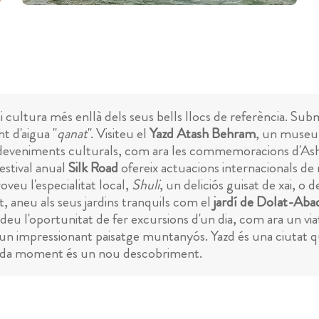
i cultura més enllà dels seus bells llocs de referència. Subm
t d'aigua "
qanat
". Visiteu el
Yazd Atash Behram
, un museu 
sdeveniments culturals, com ara les commemoracions d'Ashu
estival anual
Silk Road
ofereix actuacions internacionals de
oveu l'especialitat local,
Shuli
, un deliciós guisat de xai, o
t, aneu als seus jardins tranquils com el
jardí de Dolat-Aba
erdeu l'oportunitat de fer excursions d'un dia, com ara un vi
d'un impressionant paisatge muntanyós. Yazd és una ciutat 
 cada moment és un nou descobriment.