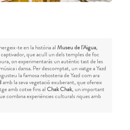
ergeix-te en la història al
Museu de l'Aigua
,
captivador, que acull un dels temples de foc
ra, on experimentaràs un autèntic tast de les
 música i dansa. Per descomptat, un viatge a Yazd
 degusteu la famosa rebosteria de Yazd com ara
d
amb la seva vegetació exuberant, que ofereix
atge amb cotxe fins al
Chak Chak
, un important
que combina experiències culturals riques amb