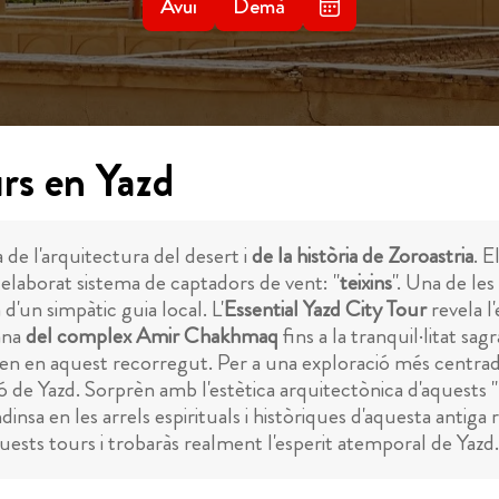
Avui
Demà
rs en Yazd
ia de l'arquitectura del desert i
de la història de Zoroastria
. E
n elaborat sistema de captadors de vent: "
teixins
". Una de les
d'un simpàtic guia local. L'
Essential Yazd City Tour
revela l
ana
del complex Amir Chakhmaq
fins a la tranquil·litat sag
velen en aquest recorregut. Per a una exploració més centrad
 de Yazd. Sorprèn amb l'estètica arquitectònica d'aquests "ba
ndinsa en les arrels espirituals i històriques d'aquesta antiga r
ests tours i trobaràs realment l'esperit atemporal de Yazd.