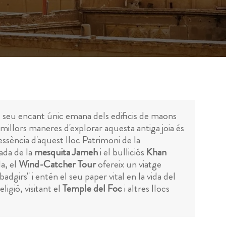
l seu encant únic emana dels edificis de maons
 millors maneres d'explorar aquesta antiga joia és
'essència d'aquest lloc Patrimoni de la
rada de la
mesquita Jameh
i el bulliciós
Khan
a, el
Wind-Catcher Tour
ofereix un viatge
dgirs" i entén el seu paper vital en la vida del
eligió, visitant el
Temple del Foc
i altres llocs