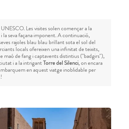
a UNESCO. Les visites solen començar a la
s i la seva façana imponent. A continuació,
ves rajoles blau blau brillant sota el sol del
iants locals ofereixen una infinitat de teixits,
 maó de fang i captavents distintius ("badgirs"),
iutat i a la intrigant
Torre del Silenci
, on encara
s embarquem en aquest viatge inoblidable per
!