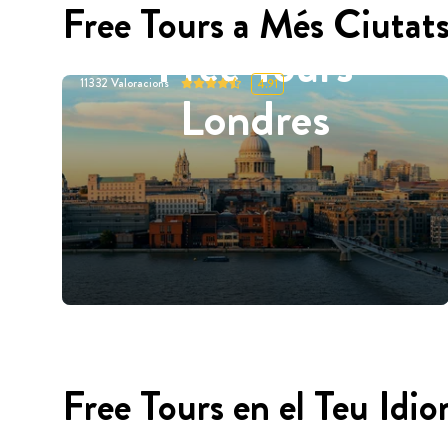
Free Tours a Més Ciutat
Free Tours
11332
Valoracions
4.91
Londres
Free Tours en el Teu Idi