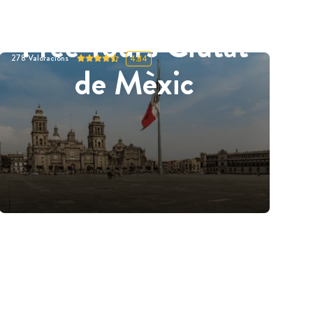
Free Tours Ciutat
278
Valoracions
4.84
de Mèxic