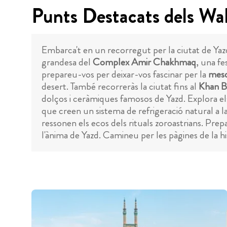
Punts Destacats dels Wal
Embarca't en un recorregut per la ciutat de Yazd
grandesa del
Complex Amir Chakhmaq
, una fe
prepareu-vos per deixar-vos fascinar per la
mesq
desert. També recorreràs la ciutat fins al
Khan B
dolços i ceràmiques famosos de Yazd. Explora el
que creen un sistema de refrigeració natural a la c
ressonen els ecos dels rituals zoroastrians. Pr
l'ànima de Yazd. Camineu per les pàgines de la hi