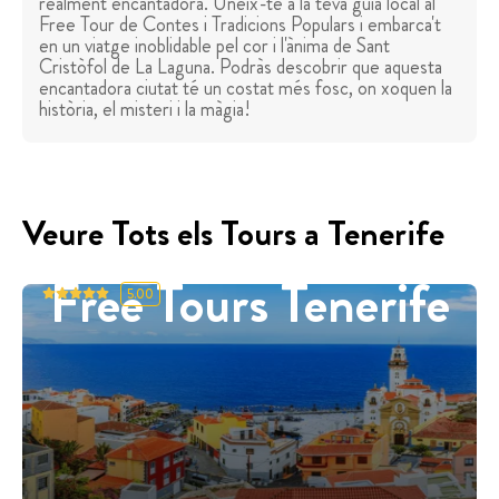
realment encantadora. Uneix-te a la teva guia local al
Free Tour de Contes i Tradicions Populars i embarca't
en un viatge inoblidable pel cor i l'ànima de Sant
Cristòfol de La Laguna. Podràs descobrir que aquesta
encantadora ciutat té un costat més fosc, on xoquen la
història, el misteri i la màgia!
Veure Tots els Tours a Tenerife
Free Tours Tenerife
5.00