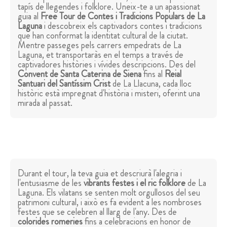
tapís de llegendes i folklore. Uneix-te a un apassionat
guia al
Free Tour de Contes i Tradicions Populars de La
Laguna
i descobreix els captivadors contes i tradicions
que han conformat la identitat cultural de la ciutat.
Mentre passeges pels carrers empedrats de La
Laguna, et transportaràs en el temps a través de
captivadores històries i vívides descripcions. Des del
Convent de Santa Caterina de Siena
fins al
Reial
Santuari del Santíssim Crist
de La Llacuna, cada lloc
històric està impregnat d'història i misteri, oferint una
mirada al passat.
Durant el tour, la teva guia et descriurà l'alegria i
l'entusiasme de les
vibrants festes i el ric folklore
de La
Laguna. Els vilatans se senten molt orgullosos del seu
patrimoni cultural, i això es fa evident a les nombroses
festes que se celebren al llarg de l'any. Des de
colorides romeries
fins a celebracions en honor de