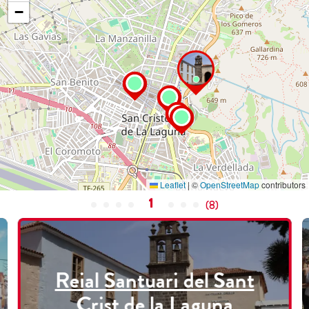
−
Leaflet
|
©
OpenStreetMap
contributors
1
(
8
)
Reial Santuari del Sant
Crist de la Laguna