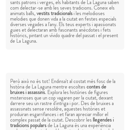
sants patrons i verges, els habitants de La Laguna saben
com delectar-se amb les seves tradicions. Coneix els
animats balls,
vestits tradicionals
i les melodioses
melodies que donen vida a la ciutat en festes especials
diverses vegades a l'any. Els teus experts i apassionats
guies et delectaran amb fascinants anècdotes i fets
històrics, pintant un vívido quadre del passat i el present
de La Laguna.
Però això no és tot! Endinsa't al costat més fosc de la
història de La Laguna mentre escoltes
contes de
bruixes i assassins
. Explora les històries de figures
misterioses que un cop vagaren per la ciutat, deixant
darrere seu un rastre d'intriga i por. Des de bruixes a
assassinats sense resoldre, aquestes històries et
produiran esgarrifances i et faran apreciar millor el
complex passat de la ciutat. Descobrir les
llegendes i
tradicions populars
de La Laguna és una experiència