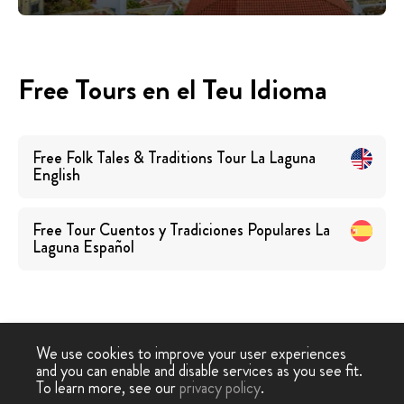
Free Tours en el Teu Idioma
Free Folk Tales & Traditions Tour La Laguna
English
Free Tour Cuentos y Tradiciones Populares La
Laguna
Español
We use cookies to improve your user experiences
and you can enable and disable services as you see fit.
Free
Free Tour
Free Tour de Contes Populars
Walking
-
›
To learn more, see our
privacy policy
.
Tenerife
i Tradicions La Laguna
Tour