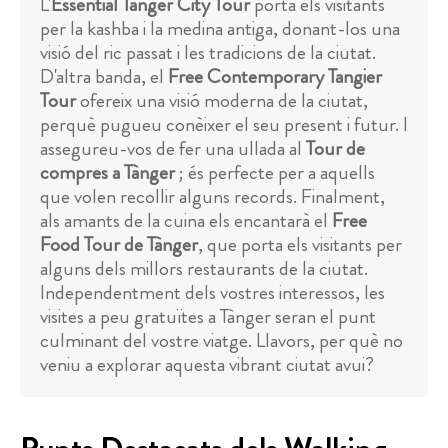
L'
Essential Tànger City Tour
porta els visitants
per la kashba i la medina antiga, donant-los una
visió del ric passat i les tradicions de la ciutat.
D'altra banda, el
Free Contemporary Tangier
Tour
ofereix una visió moderna de la ciutat,
perquè pugueu conèixer el seu present i futur. I
assegureu-vos de fer una ullada al
Tour de
compres a Tànger
; és perfecte per a aquells
que volen recollir alguns records. Finalment,
als amants de la cuina els encantarà el
Free
Food Tour de Tànger
, que porta els visitants per
alguns dels millors restaurants de la ciutat.
Independentment dels vostres interessos, les
visites a peu gratuïtes a Tànger seran el punt
culminant del vostre viatge. Llavors, per què no
veniu a explorar aquesta vibrant ciutat avui?