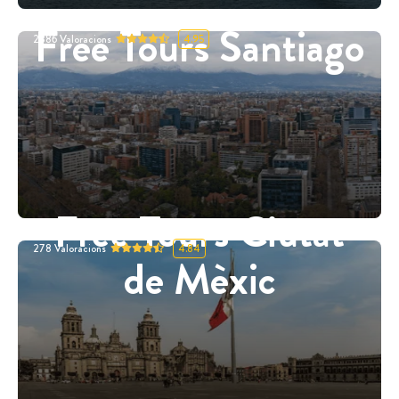
Free Tours Santiago
2886
Valoracions
4.95
Free Tours Ciutat
278
Valoracions
4.84
de Mèxic