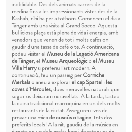
inoblidable. Des dels animats carrers de la
medina fins a les impressionants vistes des de la
Kasbah, n'hi ha per a tothom. Comenceu el dia a
Tànger amb una visita al Grand Socco. Aquesta
bulliciosa plaça està plena de vida i energia, amb
venedors que venen de tot i molts cafès on
gaudir d'una tassa de cafè o te. A continuació,
podeu visitar el
Museu de la Legació Americana
de Tànger
, el
Museu Arqueològic
o
el Museu
Villa Harry
si preferiu l'art modern. A
continuació, feu un passeig per
Corniche
Merkala
o aneu a explorar
el cap Spartel
i
les
coves d'Hèrcules
, dues meravelles naturals que
segur us deixaran meravellats. A la tarda, tasteu
la cuina tradicional marroquina en un dels molts
restaurants de la ciutat. Assegureu-vos de
provar una mica
de cuscús o tagine
, tots dos
preferits locals! A la nit, gaudiu de la música en
directe en un dels molts bars i discoteques de