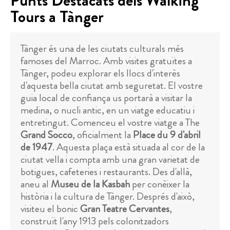
Punts Destacats dels Walking
Tours a Tànger
Tànger és una de les ciutats culturals més
famoses del Marroc. Amb visites gratuïtes a
Tànger, podeu explorar els llocs d'interès
d'aquesta bella ciutat amb seguretat. El vostre
guia local de confiança us portarà a visitar la
medina, o nucli antic, en un viatge educatiu i
entretingut. Comenceu el vostre viatge a The
Grand Socco
, oficialment la
Place du 9 d'abril
de 1947
. Aquesta plaça està situada al cor de la
ciutat vella i compta amb una gran varietat de
botigues, cafeteries i restaurants. Des d'allà,
aneu al
Museu de la Kasbah
per conèixer la
història i la cultura de Tànger. Després d'això,
visiteu el bonic
Gran Teatre Cervantes
,
construït l'any 1913 pels colonitzadors