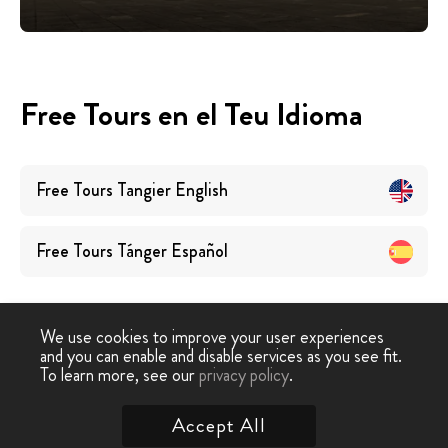
Free Tours en el Teu Idioma
Free Tours
Tangier
English
Free Tours
Tánger
Español
We use cookies to improve your user experiences
and you can enable and disable services as you see fit.
To learn more, see our
privacy policy
.
Free Tour
›
Tànger
Accept All