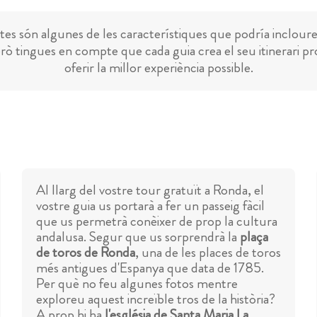
es són algunes de les característiques que podría incloure
rò tingues en compte que cada guia crea el seu itinerari pr
oferir la millor experiència possible.
Al llarg del vostre tour gratuït a Ronda, el
vostre guia us portarà a fer un passeig fàcil
que us permetrà conèixer de prop la cultura
andalusa. Segur que us sorprendrà la
plaça
de toros de Ronda
, una de les places de toros
més antigues d'Espanya que data de 1785.
Per què no feu algunes fotos mentre
exploreu aquest increïble tros de la història?
A prop hi ha
l'església de Santa Maria La