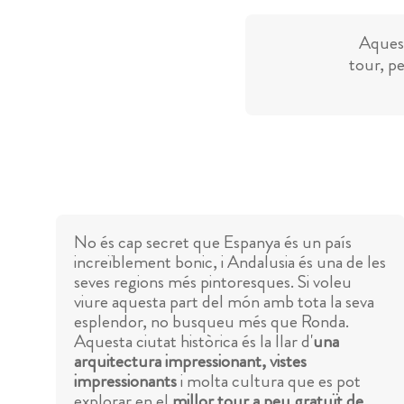
Aquest
tour, pe
No és cap secret que Espanya és un país
increïblement bonic, i Andalusia és una de les
seves regions més pintoresques. Si voleu
viure aquesta part del món amb tota la seva
esplendor, no busqueu més que Ronda.
Aquesta ciutat històrica és la llar d'
una
arquitectura impressionant, vistes
impressionants
i molta cultura que es pot
explorar en el
millor tour a peu gratuït de