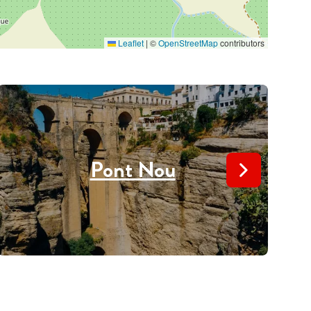
Leaflet
|
©
OpenStreetMap
contributors
Pont Nou