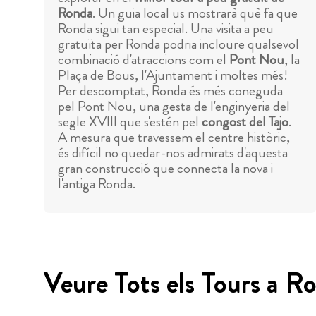
Ronda
. Un guia local us mostrarà què fa que
Ronda sigui tan especial. Una visita a peu
gratuïta per Ronda podria incloure qualsevol
combinació d'atraccions com el
Pont Nou
, la
Plaça de Bous, l'Ajuntament i moltes més!
Per descomptat, Ronda és més coneguda
pel Pont Nou, una gesta de l'enginyeria del
segle XVIII que s'estén pel
congost del Tajo
.
A mesura que travessem el centre històric,
és difícil no quedar-nos admirats d'aquesta
gran construcció que connecta la nova i
l'antiga Ronda.
Veure Tots els Tours a R