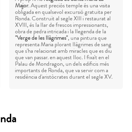
Major
. Aquest preciós temple és una visita
obligada en qualsevol excursió gratuïta per
Ronda. Construït al segle XIII i restaurat al
XVIII, és la llar de frescos impressionants,
obra de pedra intricada i la llegenda de la
"Verge de les llàgrimes"
, una pintura que
representa Maria plorant llàgrimes de sang
que s'ha relacionat amb miracles que es diu
que van passar. en aquest lloc. I fixa't en el
Palau de Mondragon, un dels edificis més
importants de Ronda, que va servir com a
residència d'aristòcrates durant el segle XV.
onda