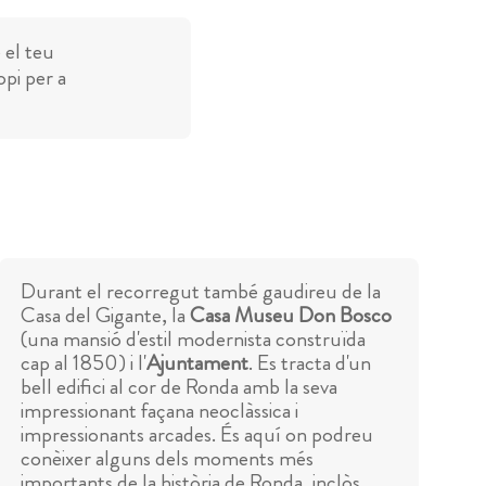
 el teu
opi per a
Durant el recorregut també gaudireu de la
Casa del Gigante, la
Casa Museu Don Bosco
(una mansió d'estil modernista construïda
cap al 1850) i l'
Ajuntament
. Es tracta d'un
bell edifici al cor de Ronda amb la seva
impressionant façana neoclàssica i
impressionants arcades. És aquí on podreu
conèixer alguns dels moments més
importants de la història de Ronda, inclòs