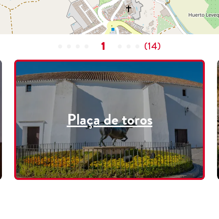
1
(
14
)
Plaça de toros