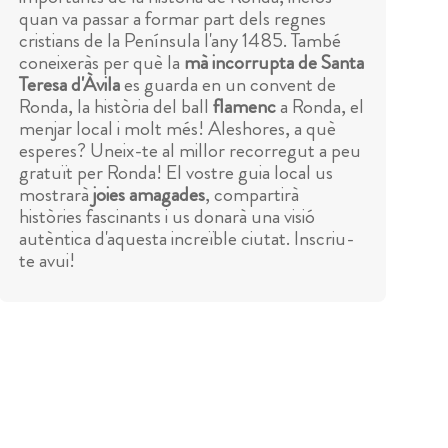
quan va passar a formar part dels regnes
cristians de la Península l'any 1485. També
coneixeràs per què la
mà incorrupta de Santa
Teresa d'Àvila
es guarda en un convent de
Ronda, la història del ball
flamenc
a Ronda, el
menjar local i molt més! Aleshores, a què
esperes? Uneix-te al millor recorregut a peu
gratuït per Ronda! El vostre guia local us
mostrarà
joies amagades
, compartirà
històries fascinants i us donarà una visió
autèntica d'aquesta increïble ciutat. Inscriu-
te avui!