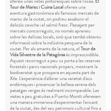
ofereix unes vistes pintoresques sobre l'oceà.
El
Tour de Marisc i Cuina Local
ofereix una
aventura gastronòmica als famosos mercats de
marisc de la ciutat, on podreu assaborir el
deliciós ceviche i el salmó fresc. Passejant per
mercats concorreguts, no només apreneu
sobre les delícies locals, sinó que també obteniu
informació sobre la indústria pesquera de la
ciutat. Per als amants de la natura, el
Tour de
Vida Silvestre de la Patagònia
és imprescindible.
Aquest recorregut a peu us porta a les reserves
forestals i parcs nacionals propers, mostrant la
biodiversitat que prospera en aquesta part de
Xile. L'experiència d'albirar una varietat d'aus
endèmiques i presenciar la bellesa serena dels
paisatges verges és realment incomparable. Les
visites a peu gratuïtes a Puerto Montt ofereixen
una manera immersiva d'experimentar l'encant
de la ciutat, des del seu patrimoni cultural fins a