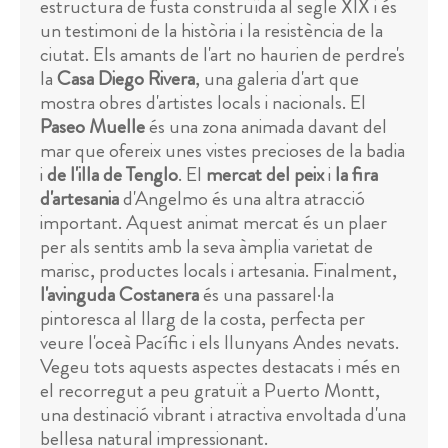
estructura de fusta construïda al segle XIX i és
un testimoni de la història i la resistència de la
ciutat. Els amants de l'art no haurien de perdre's
la
Casa Diego Rivera
, una galeria d'art que
mostra obres d'artistes locals i nacionals. El
Paseo Muelle
és una zona animada davant del
mar que ofereix unes vistes precioses de la badia
i
de l'illa de Tenglo
. El
mercat del peix
i
la fira
d'artesania
d'Angelmo és una altra atracció
important. Aquest animat mercat és un plaer
per als sentits amb la seva àmplia varietat de
marisc, productes locals i artesania. Finalment,
l'avinguda Costanera
és una passarel·la
pintoresca al llarg de la costa, perfecta per
veure l'oceà Pacífic i els llunyans Andes nevats.
Vegeu tots aquests aspectes destacats i més en
el recorregut a peu gratuït a Puerto Montt,
una destinació vibrant i atractiva envoltada d'una
bellesa natural impressionant.