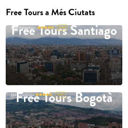
Free Tours a Més Ciutats
Free Tours Santiago
2886
Valoracions
4.95
Free Tours Bogotà
264
Valoracions
4.87