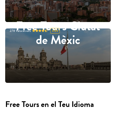
Free Tours Ciutat
278
Valoracions
4.84
de Mèxic
Free Tours en el Teu Idioma