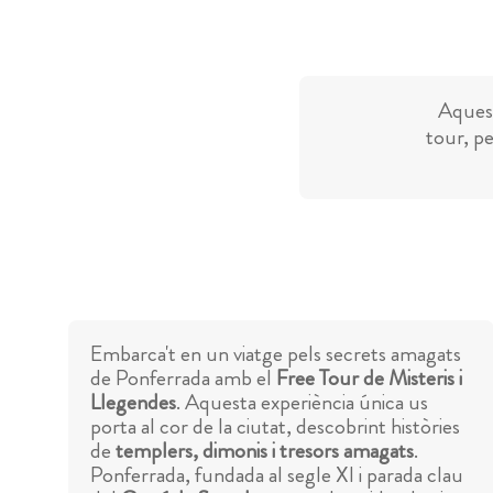
Aquest
tour, pe
Embarca't en un viatge pels secrets amagats
de Ponferrada amb el
Free Tour de Misteris i
Llegendes
. Aquesta experiència única us
porta al cor de la ciutat, descobrint històries
de
templers, dimonis i tresors amagats
.
Ponferrada, fundada al segle XI i parada clau