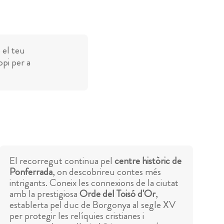
 el teu
opi per a
El recorregut continua pel
centre històric de
Ponferrada
, on descobrireu contes més
intrigants. Coneix les connexions de la ciutat
amb la prestigiosa
Orde del Toisó d'Or
,
establerta pel duc de Borgonya al segle XV
per protegir les relíquies cristianes i