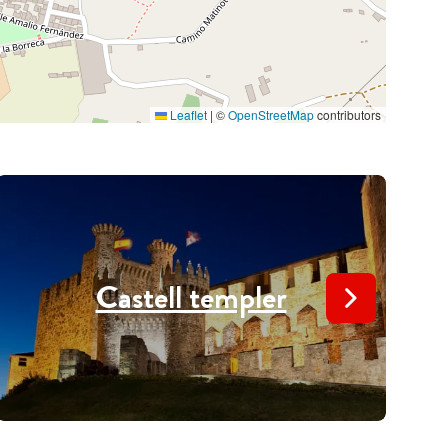
Leaflet
|
©
OpenStreetMap
contributors
Castell templer