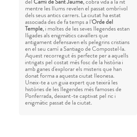
del
Camí de Sant Jaume
, cobra vida a la nit
mentre les llums revelen el passat ombrívol
dels seus antics carrers. La ciutat ha estat
associada des de fa temps a l'
Orde del
Temple
, i moltes de les seves llegendes estan
lligades als enigmàtics cavallers que
antigament defensaven els pelegrins cristians
en el seu camí a Santiago de Compostel·la.
Aquest recorregut és perfecte per a aquells
intrigats pel costat més fosc de la història i
amb ganes d'explorar els misteris que han
donat forma a aquesta ciutat lleonesa.
Uneix-te a un guia expert que teixirà les
històries de les llegendes més famoses de
Ponferrada, deixant-te captivat pel ric i
enigmàtic passat de la ciutat.