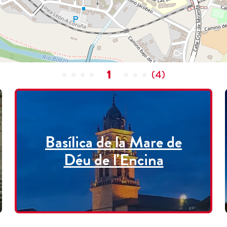
1
(
4
)
Basílica de la Mare de
Déu de l'Encina