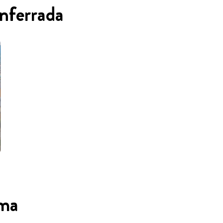
onferrada
oma