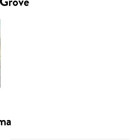
 Grove
oma