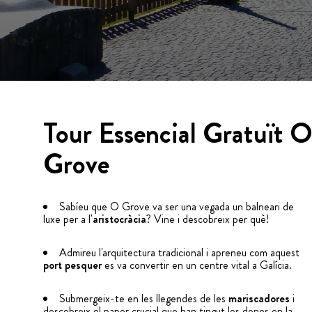
Tour Essencial Gratuït 
Grove
Sabíeu que O Grove va ser una vegada un balneari de
luxe per a l'
aristocràcia
? Vine i descobreix per què!
Admireu l'arquitectura tradicional i apreneu com aquest
port pesquer
es va convertir en un centre vital a Galícia.
Submergeix-te en les llegendes de les
mariscadores
i
descobreix el paper crucial que han tingut les dones en la