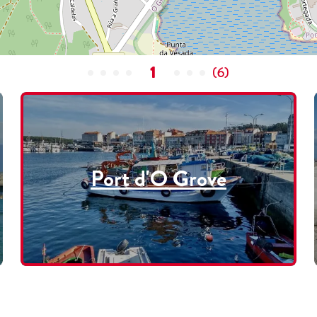
1
(
6
)
Port d'O Grove