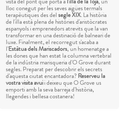
vista del pont que porta a
l'illa de la Toja
, un
lloc conegut per les seves aigües termals
terapèutiques des del
segle XIX
. La història
de l'illa està plena de històries d'aristòcrates
espanyols i emprenedors atrevits que la van
transformar en una destinació de balneari de
luxe. Finalment, el recorregut s'acaba a
l'
Estàtua dels Mariscadors
, un homenatge a
les dones que han estat la columna vertebral
de la indústria marisqueria d'O Grove durant
segles. Preparat per descobrir els secrets
d'aquesta ciutat encantadora?
Reserveu la
vostra visita avui
i deixeu que O Grove us
emporti amb la seva barreja d'història,
llegendes i bellesa costanera!