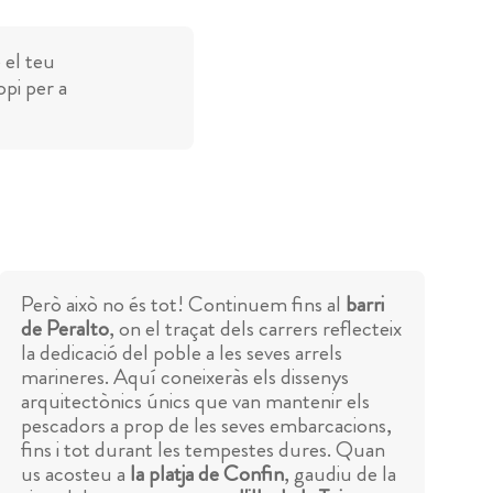
 el teu
opi per a
Però això no és tot! Continuem fins al
barri
de Peralto
, on el traçat dels carrers reflecteix
la dedicació del poble a les seves arrels
marineres. Aquí coneixeràs els dissenys
arquitectònics únics que van mantenir els
pescadors a prop de les seves embarcacions,
fins i tot durant les tempestes dures. Quan
us acosteu a
la platja de Confin
, gaudiu de la