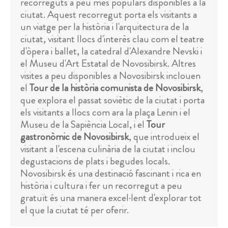
recorreguts a peu més populars disponibles a la
ciutat. Aquest recorregut porta els visitants a
un viatge per la història i l'arquitectura de la
ciutat, visitant llocs d'interès clau com el teatre
d'òpera i ballet, la catedral d'Alexandre Nevski i
el Museu d'Art Estatal de Novosibirsk. Altres
visites a peu disponibles a Novosibirsk inclouen
el
Tour de la història comunista de Novosibirsk
,
que explora el passat soviètic de la ciutat i porta
els visitants a llocs com ara la plaça Lenin i el
Museu de la Sapiència Local, i el
Tour
gastronòmic de Novosibirsk
, que introdueix el
visitant a l'escena culinària de la ciutat i inclou
degustacions de plats i begudes locals.
Novosibirsk és una destinació fascinant i rica en
història i cultura i fer un recorregut a peu
gratuït és una manera excel·lent d'explorar tot
el que la ciutat té per oferir.