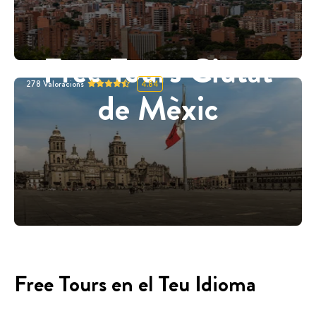
Free Tours Ciutat
278
Valoracions
4.84
de Mèxic
Free Tours en el Teu Idioma