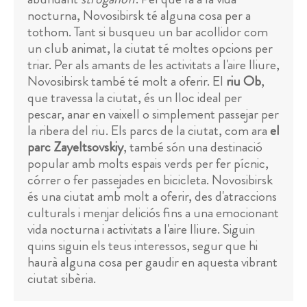
nocturna, Novosibirsk té alguna cosa per a
tothom. Tant si busqueu un bar acollidor com
un club animat, la ciutat té moltes opcions per
triar. Per als amants de les activitats a l'aire lliure,
Novosibirsk també té molt a oferir. El
riu Ob
,
que travessa la ciutat, és un lloc ideal per
pescar, anar en vaixell o simplement passejar per
la ribera del riu. Els parcs de la ciutat, com ara
el
parc Zayeltsovskiy
, també són una destinació
popular amb molts espais verds per fer pícnic,
córrer o fer passejades en bicicleta. Novosibirsk
és una ciutat amb molt a oferir, des d'atraccions
culturals i menjar deliciós fins a una emocionant
vida nocturna i activitats a l'aire lliure. Siguin
quins siguin els teus interessos, segur que hi
haurà alguna cosa per gaudir en aquesta vibrant
ciutat sibèria.