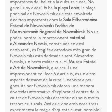
importància del ballet a la cultura russa. No
gaire lluny d'aquí hi ha
la plaça Lenin
, la plaça
principal de Novosibirsk que està envoltada
d'edificis importants com la
Sala Filharmònica
Estatal de Novosibirsk
i l'
edifici de
l'Administració Regional de Novosibirsk
. No us
podeu perdre la impressionant
catedral
d'Alexandre Nevski
, construïda en estil
neobizantí, és l'església ortodoxa més gran de
Novosibirsk i està dedicada a sant Alexandre
Nevski, un heroi militar rus. El
Museu Estatal
d'Art de Novosibirsk
, que acull una
impressionant col·lecció d'art rus, és un altre
aspecte destacat de la ruta. Una visita a peu
gratuïta per Novosibirsk ofereix una manera
divertida i informativa d'explorar el centre de la
ciutat de Novosibirsk i descobrir els seus molts
tresors culturals. Així que vine amb nosaltres i
experimenta la màgia d'aquesta ciutat increïble!