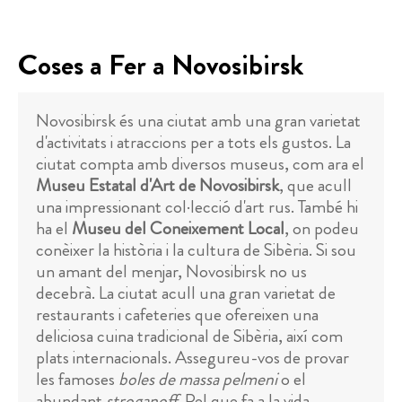
Coses a Fer a Novosibirsk
Novosibirsk és una ciutat amb una gran varietat
d'activitats i atraccions per a tots els gustos. La
ciutat compta amb diversos museus, com ara el
Museu Estatal d'Art de Novosibirsk
, que acull
una impressionant col·lecció d'art rus. També hi
ha el
Museu del Coneixement Local
, on podeu
conèixer la història i la cultura de Sibèria. Si sou
un amant del menjar, Novosibirsk no us
decebrà. La ciutat acull una gran varietat de
restaurants i cafeteries que ofereixen una
deliciosa cuina tradicional de Sibèria, així com
plats internacionals. Assegureu-vos de provar
les famoses
boles de massa pelmeni
o el
abundant
stroganoff
. Pel que fa a la vida