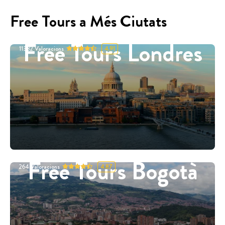
Free Tours a Més Ciutats
Free Tours Londres
11332
Valoracions
4.91
Free Tours Bogotà
264
Valoracions
4.87