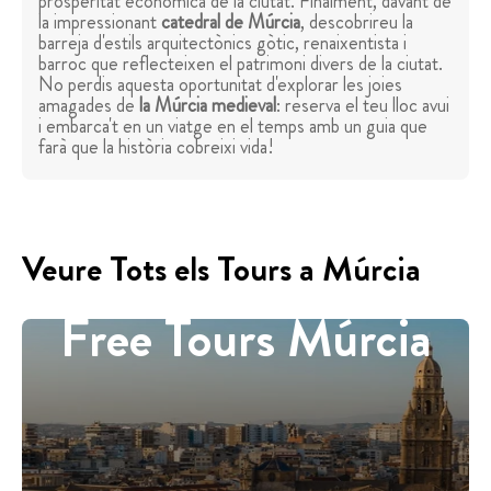
prosperitat econòmica de la ciutat. Finalment, davant de
la impressionant
catedral de Múrcia
, descobrireu la
barreja d'estils arquitectònics gòtic, renaixentista i
barroc que reflecteixen el patrimoni divers de la ciutat.
No perdis aquesta oportunitat d'explorar les joies
amagades de
la Múrcia medieval
: reserva el teu lloc avui
i embarca't en un viatge en el temps amb un guia que
farà que la història cobreixi vida!
Veure Tots els Tours a Múrcia
Free Tours Múrcia