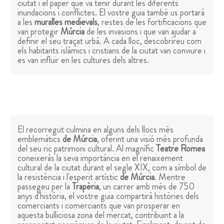
ciutat i el paper que va tenir durant les diferents
inundacions i conflictes. El vostre guia també us portarà
a les
muralles medievals
, restes de les fortificacions que
van protegir
Múrcia
de les invasions i que van ajudar a
definir el seu traçat urbà. A cada lloc, descobrireu com
els habitants islàmics i cristians de la ciutat van conviure i
es van influir en les cultures dels altres.
El recorregut culmina en alguns dels llocs més
emblemàtics
de Múrcia
, oferint una visió més profunda
del seu ric patrimoni cultural. Al magnífic
Teatre Romea
coneixeràs la seva importància en el renaixement
cultural de la ciutat durant el segle XIX, com a símbol de
la resistència i l'esperit artístic
de Múrcia
. Mentre
passegeu per la
Trapèria
, un carrer amb més de 750
anys d'història, el vostre guia compartirà històries dels
comerciants i comerciants que van prosperar en
aquesta bulliciosa zona del mercat, contribuint a la