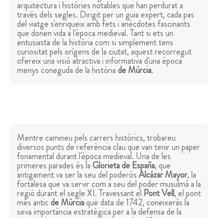
arquitectura i històries notables que han perdurat a
través dels segles. Dirigit per un guia expert, cada pas
del viatge s'enriqueix amb fets i anècdotes fascinants
que donen vida a l'època medieval. Tant si ets un
entusiasta de la història com si simplement tens
curiositat pels orígens de la ciutat, aquest recorregut
ofereix una visió atractiva i informativa d'una època
menys coneguda de la història
de Múrcia
.
Mentre camineu pels carrers històrics, trobareu
diversos punts de referència clau que van tenir un paper
fonamental durant l'època medieval. Una de les
primeres parades és la
Glorieta de España
, que
antigament va ser la seu del poderós
Alcázar Mayor
, la
fortalesa que va servir com a seu del poder musulmà a la
regió durant el segle XI. Travessant el
Pont Vell
, el pont
més antic
de Múrcia
que data de 1742, coneixeràs la
seva importància estratègica per a la defensa de la