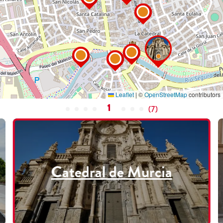
Leaflet
|
©
OpenStreetMap
contributors
1
(
7
)
Catedral de Murcia