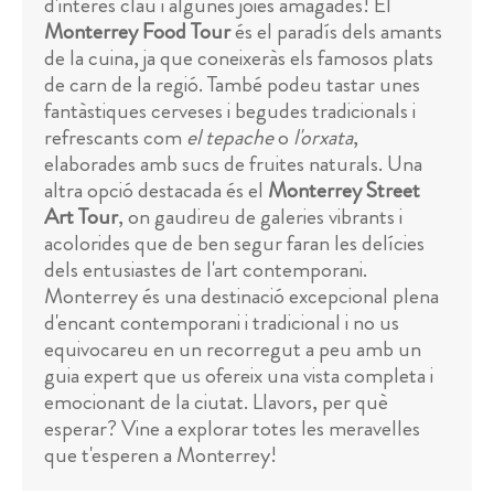
d'interès clau i algunes joies amagades! El
Monterrey Food Tour
és el paradís dels amants
de la cuina, ja que coneixeràs els famosos plats
de carn de la regió. També podeu tastar unes
fantàstiques cerveses i begudes tradicionals i
refrescants com
el tepache
o
l'orxata
,
elaborades amb sucs de fruites naturals. Una
altra opció destacada és el
Monterrey Street
Art Tour
, on gaudireu de galeries vibrants i
acolorides que de ben segur faran les delícies
dels entusiastes de l'art contemporani.
Monterrey és una destinació excepcional plena
d'encant contemporani i tradicional i no us
equivocareu en un recorregut a peu amb un
guia expert que us ofereix una vista completa i
emocionant de la ciutat. Llavors, per què
esperar? Vine a explorar totes les meravelles
que t'esperen a Monterrey!