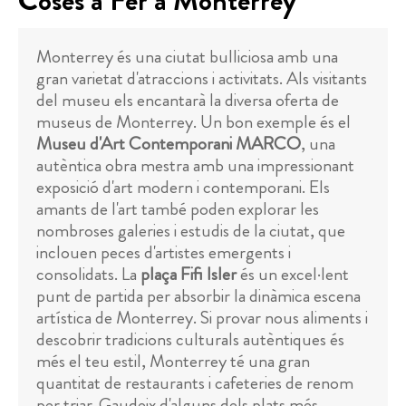
Coses a Fer a Monterrey
Monterrey és una ciutat bulliciosa amb una
gran varietat d'atraccions i activitats. Als visitants
del museu els encantarà la diversa oferta de
museus de Monterrey. Un bon exemple és el
Museu d'Art Contemporani MARCO
, una
autèntica obra mestra amb una impressionant
exposició d'art modern i contemporani. Els
amants de l'art també poden explorar les
nombroses galeries i estudis de la ciutat, que
inclouen peces d'artistes emergents i
consolidats. La
plaça Fifi Isler
és un excel·lent
punt de partida per absorbir la dinàmica escena
artística de Monterrey. Si provar nous aliments i
descobrir tradicions culturals autèntiques és
més el teu estil, Monterrey té una gran
quantitat de restaurants i cafeteries de renom
per triar. Gaudeix d'alguns dels plats més