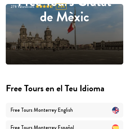
Free Tours Ciutat
278
Valoracions
4.84
de Mèxic
Free Tours en el Teu Idioma
Free Tours
Monterrey
English
Free Tours
Monterrey
Español