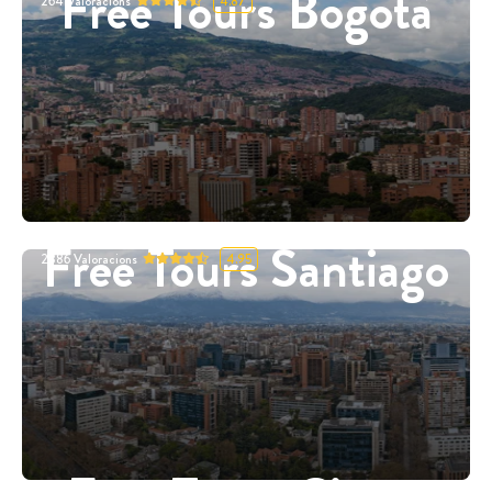
Free Tours Bogotà
264
Valoracions
4.87
Free Tours Santiago
2886
Valoracions
4.95