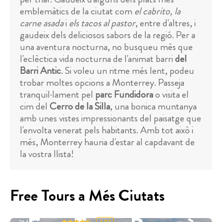
emblemàtics de la ciutat com
el cabrito, la
carne asada
i
els tacos al pastor
, entre d'altres, i
gaudeix dels deliciosos sabors de la regió. Per a
una aventura nocturna, no busqueu més que
l'eclèctica vida nocturna de l'animat barri
del
Barri Antic
. Si voleu un ritme més lent, podeu
trobar moltes opcions a Monterrey. Passeja
tranquil·lament pel
parc Fundidora
o visita el
cim del
Cerro de la Silla
, una bonica muntanya
amb unes vistes impressionants del paisatge que
l'envolta venerat pels habitants. Amb tot això i
més, Monterrey hauria d'estar al capdavant de
la vostra llista!
Free Tours a Més Ciutats