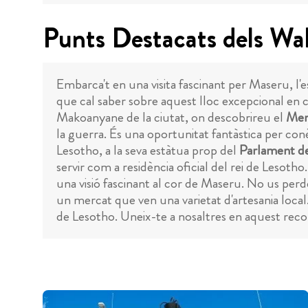
Punts Destacats dels Wa
Embarca't en una visita fascinant per Maseru, l
que cal saber sobre aquest lloc excepcional en c
Makoanyane de la ciutat, on descobrireu el
Mem
la guerra. És una oportunitat fantàstica per co
Lesotho, a la seva estàtua prop del
Parlament d
servir com a residència oficial del rei de Lesoth
una visió fascinant al cor de Maseru. No us perde
un mercat que ven una varietat d'artesania local.
de Lesotho. Uneix-te a nosaltres en aquest recor