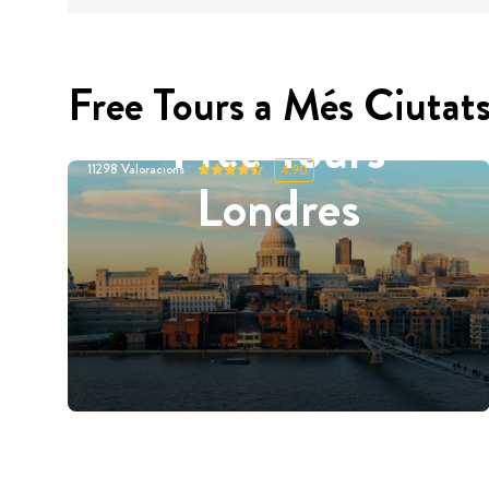
Free Tours a Més Ciutat
Free Tours
11298
Valoracions
4.90
Londres