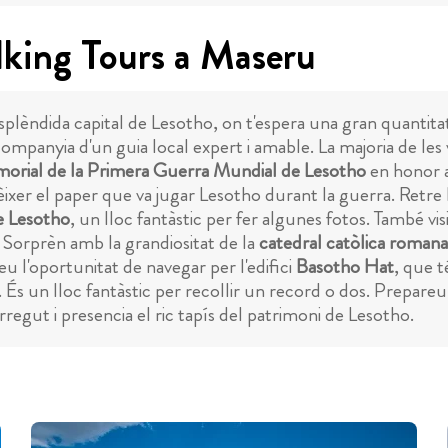
lking Tours a Maseru
'esplèndida capital de Lesotho, on t'espera una gran quanti
ompanyia d'un guia local expert i amable. La majoria de les 
orial de la Primera Guerra Mundial de Lesotho
en honor a
nèixer el paper que va jugar Lesotho durant la guerra. Ret
e Lesotho
, un lloc fantàstic per fer algunes fotos. També vis
o. Sorprèn amb la grandiositat de la
catedral catòlica romana 
u l'oportunitat de navegar per l'edifici
Basotho Hat
, que t
 És un lloc fantàstic per recollir un record o dos. Prepareu
regut i presencia el ric tapís del patrimoni de Lesotho.