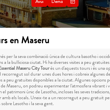
Avui
Demà
urs en Maseru
és per la seva combinació única de cultura basotho i occid
 a la bulliciosa ciutat. Hi ha diverses visites a peu gratuï
Essential Maseru City Tour
és un d'aquests tours i és una op
l recorregut sol durar unes dues hores i cobreix algunes de
ites a peu gratuïtes disponibles a la ciutat. Algunes opcions
de Maseru, on podreu experimentar l'atmosfera vibrant i veu
n el patrimoni únic de Lesotho, incloses les seves tradicions
r amb els locals. Uneix-te a un recorregut a peu gratuït per
 sobre Lesotho i la seva gent.