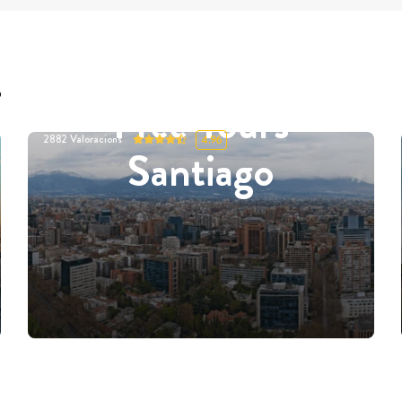
s
Free Tours
2882
Valoracions
4.96
Santiago