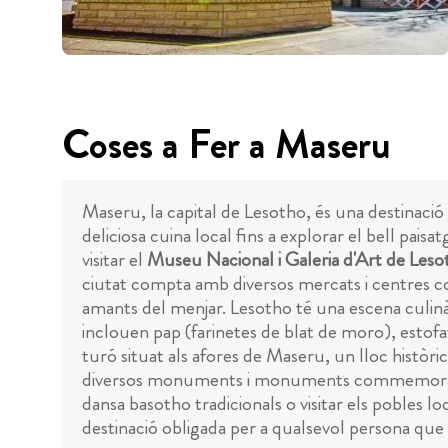
Coses a Fer a Maseru
Maseru, la capital de Lesotho, és una destinació 
deliciosa cuina local fins a explorar el bell pais
visitar el
Museu Nacional i Galeria d'Art de Leso
ciutat compta amb diversos mercats i centres com
amants del menjar. Lesotho té una escena culinàri
inclouen pap (farinetes de blat de moro), estofat
turó situat als afores de Maseru, un lloc històr
diversos monuments i monuments commemoratius 
dansa basotho tradicionals o visitar els pobles l
destinació obligada per a qualsevol persona que 