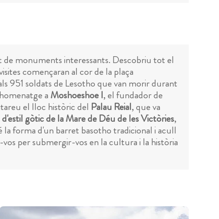
tat de monuments interessants. Descobriu tot el
visites començaran al cor de la plaça
ls 951 soldats de Lesotho que van morir durant
re homenatge a
Moshoeshoe I
, el fundador de
itareu el lloc històric del
Palau Reial
, que va
d'estil gòtic de la Mare de Déu de les Victòries
,
é la forma d'un barret basotho tradicional i acull
-vos per submergir-vos en la cultura i la història