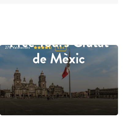
Free Tours Ciutat
278
Valoracions
4.84
de Mèxic