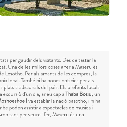
ts per gaudir dels visitants. Des de tastar la
utat. Una de les millors coses a fer a Maseru és
ra de Lesotho. Per als amants de les compres, la
nia local. També hi ha bones notícies per als
lats tradicionals del país. Els preferits locals
na excursió d'un dia, aneu cap a
Thaba Bosiu
, un
oshoeshoe I
va establir la nació basotho, i hi ha
 poden assistir a espectacles de música i
 Amb tant per veure i fer, Maseru és una