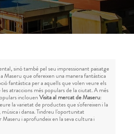
ental, sinó també pel seu impressionant paisatge
tes a Maseru que ofereixen una manera fantàstica
ció fantàstica per a aquells que volen veure els
 les atraccions més populars de la ciutat. A més
 populars inclouen
Visita al mercat de Maseru
:
re la varietat de productes que s'ofereixen i la
, música i dansa. Tindreu l'oportunitat
 Maseru i aprofundeix en la seva cultura i