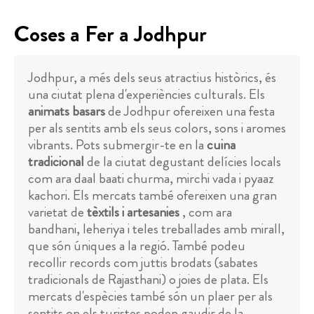
Coses a Fer a Jodhpur
Jodhpur, a més dels seus atractius històrics, és
una ciutat plena d'experiències culturals. Els
animats basars
de Jodhpur ofereixen una festa
per als sentits amb els seus colors, sons i aromes
vibrants. Pots submergir-te en la
cuina
tradicional
de la ciutat degustant delícies locals
com ara daal baati churma, mirchi vada i pyaaz
kachori. Els mercats també ofereixen una gran
varietat de
tèxtils i artesanies
, com ara
bandhani, leheriya i teles treballades amb mirall,
que són úniques a la regió. També podeu
recollir records com juttis brodats (sabates
tradicionals de Rajasthani) o joies de plata. Els
mercats d'espècies també són un plaer per als
sentits on els turistes poden gaudir de la