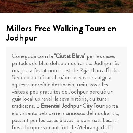
Millors Free Walking Tours en
Jodhpur
Coneguda com la
"Ciutat Blava"
per les cases
pintades de blau del seu nucli antic, Jodhpur és
una joia a l'estat nord-oest de Rajasthan a l'Índia.
Si voleu aprofitar al màxim el vostre viatge a
aquesta increïble destinació, uniu-vos a les
visites a peu gratuïtes de Jodhpur perquè un
guia local us reveli la seva història, cultura i
tradicions. L'
Essential Jodhpur City Tour
porta
els visitants pels carrers sinuosos del nucli antic,
passant per les cases blaves i els animats basars i
fins a l'impressionant fort de Mehrangarh. El