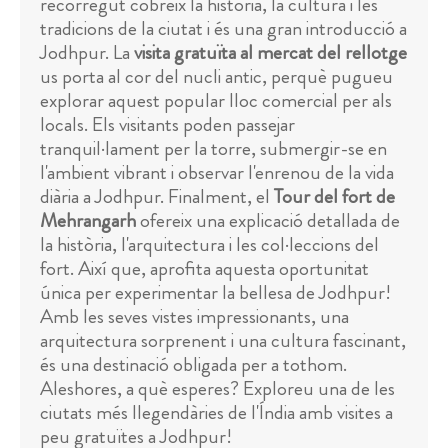
recorregut cobreix la història, la cultura i les
tradicions de la ciutat i és una gran introducció a
Jodhpur. La
visita gratuïta al mercat del rellotge
us porta al cor del nucli antic, perquè pugueu
explorar aquest popular lloc comercial per als
locals. Els visitants poden passejar
tranquil·lament per la torre, submergir-se en
l'ambient vibrant i observar l'enrenou de la vida
diària a Jodhpur. Finalment, el
Tour del fort de
Mehrangarh
ofereix una explicació detallada de
la història, l'arquitectura i les col·leccions del
fort. Així que, aprofita aquesta oportunitat
única per experimentar la bellesa de Jodhpur!
Amb les seves vistes impressionants, una
arquitectura sorprenent i una cultura fascinant,
és una destinació obligada per a tothom.
Aleshores, a què esperes? Exploreu una de les
ciutats més llegendàries de l'Índia amb visites a
peu gratuïtes a Jodhpur!