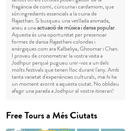
fragància de comí, cúrcuma i cardamom, que
són ingredients essencials a la cuina de
Rajasthan. Si busqueu una vetllada animada,
aneu a una
actuació de música i dansa popular
.
Aquesta és una oportunitat per presenciar
formes de dansa Rajasthani colorides i
enèrgiques com ara Kalbeliya, Ghoomar i Chari.
I proveu de cronometrar la vostra visita a
Jodhpur perquè pugueu unir-vos a un dels
molts festivals que tenen lloc durant l'any. Amb
tanta varietat d'experiències culturals, mai hi ha
un moment avorrit a aquesta ciutat. No oblideu
afegir una parada a Jodhpur al vostre itinerari!
Free Tours a Més Ciutats