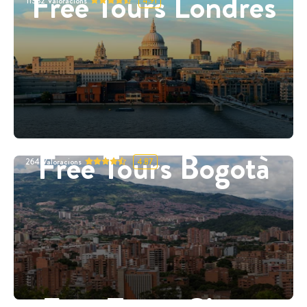
Free Tours Londres
11332
Valoracions
4.91
Free Tours Bogotà
264
Valoracions
4.87