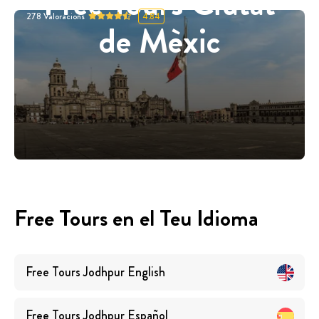
Free Tours Ciutat
278
Valoracions
4.84
de Mèxic
Free Tours en el Teu Idioma
Free Tours
Jodhpur
English
Free Tours
Jodhpur
Español