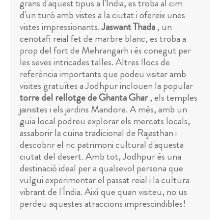
grans d'aquest tipus a l'Índia, es troba al cim
d'un turó amb vistes a la ciutat i ofereix unes
vistes impressionants.
Jaswant Thada
, un
cenotafi reial fet de marbre blanc, es troba a
prop del fort de Mehrangarh i és conegut per
les seves intricades talles. Altres llocs de
referència importants que podeu visitar amb
visites gratuïtes a Jodhpur inclouen la popular
torre del rellotge de Ghanta Ghar
, els temples
jainistes i els jardins Mandore. A més, amb un
guia local podreu explorar els mercats locals,
assaborir la cuina tradicional de Rajasthan i
descobrir el ric patrimoni cultural d'aquesta
ciutat del desert. Amb tot, Jodhpur és una
destinació ideal per a qualsevol persona que
vulgui experimentar el passat reial i la cultura
vibrant de l'Índia. Així que quan visiteu, no us
perdeu aquestes atraccions imprescindibles!