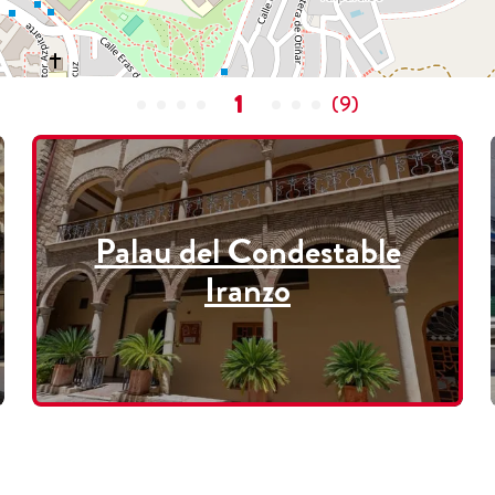
1
(
9
)
Palau del Condestable
Iranzo