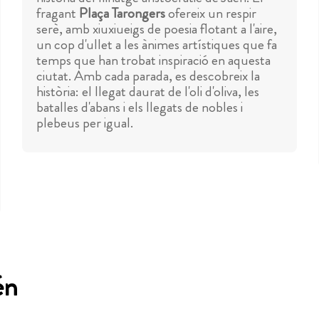
fragant
Plaça Tarongers
ofereix un respir
serè, amb xiuxiueigs de poesia flotant a l'aire,
un cop d'ullet a les ànimes artístiques que fa
temps que han trobat inspiració en aquesta
ciutat. Amb cada parada, es descobreix la
història: el llegat daurat de l'oli d'oliva, les
batalles d'abans i els llegats de nobles i
plebeus per igual.
én