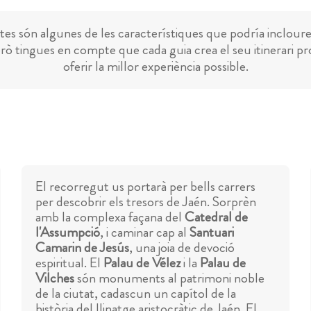
es són algunes de les característiques que podría incloure
rò tingues en compte que cada guia crea el seu itinerari pr
oferir la millor experiència possible.
El recorregut us portarà per bells carrers
per descobrir els tresors de Jaén. Sorprèn
amb la complexa façana del
Catedral de
l'Assumpció
, i caminar cap al
Santuari
Camarin de Jesús
, una joia de devoció
espiritual. El
Palau de Vélez
i la
Palau de
Vilches
són monuments al patrimoni noble
de la ciutat, cadascun un capítol de la
història del llinatge aristocràtic de Jaén. El