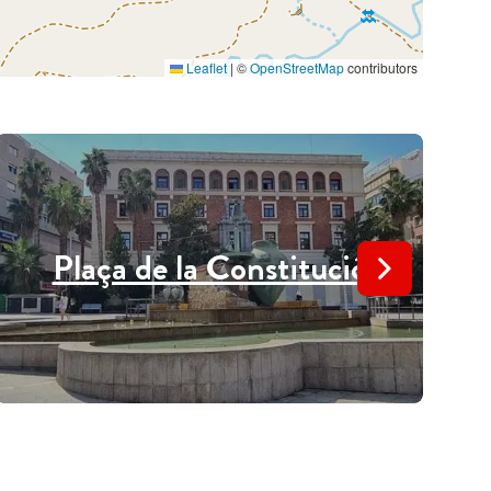
Leaflet
|
©
OpenStreetMap
contributors
Plaça de la Constitució