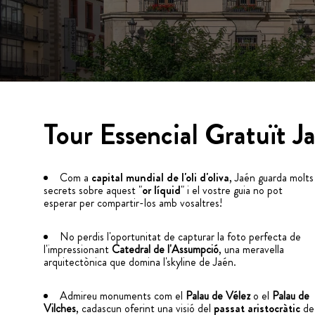
Tour Essencial Gratuït J
Com a
capital mundial de l'oli d'oliva
, Jaén guarda molts
secrets sobre aquest "
or líquid
" i el vostre guia no pot
esperar per compartir-los amb vosaltres!
No perdis l'oportunitat de capturar la foto perfecta de
l'impressionant
Catedral de l'Assumpció
, una meravella
arquitectònica que domina l'skyline de Jaén.
Admireu monuments com el
Palau de Vélez
o el
Palau de
Vilches
, cadascun oferint una visió del
passat aristocràtic
de