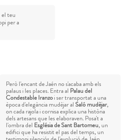
 el teu
opi per a
Però l'encant de Jaén no s'acaba amb els
palaus i les places. Entra al
Palau del
Condestable Iranzo
i ser transportat a una
època d'elegància mudèjar al
Saló mudèjar
,
on cada rajola i cornisa explica una història
dels artesans que les elaboraven. Posa't a
l'ombra del
Església de Sant Bartomeu
, un
edifici que ha resistit el pas del temps, un
testimoni silenciós de l'evolució de Jaén.