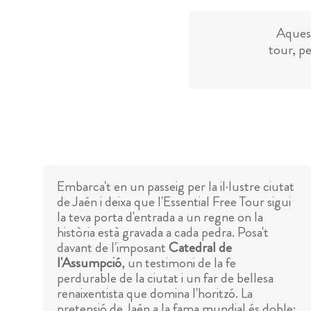
Aquest
tour, pe
Embarca't en un passeig per la il·lustre ciutat
de Jaén i deixa que l'Essential Free Tour sigui
la teva porta d'entrada a un regne on la
història està gravada a cada pedra. Posa't
davant de l'imposant
Catedral de
l'Assumpció
, un testimoni de la fe
perdurable de la ciutat i un far de bellesa
renaixentista que domina l'horitzó. La
pretensió de Jaén a la fama mundial és doble: