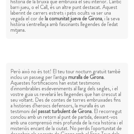
història de la bruixa que embruixa el seu interior. L'antic
barri jueu, o el Call, és un altre punt destacat. Aquest
laberint de carrers estrets i patis ocults va ser una
vegada el cor de
la comunitat jueva de Girona
, i la seva
història s'entrellaça amb fascinants llegendes de l'edat
mitjana.
Però això no és tot! El teu tour nocturn gratuït també
inclou un passeig per l'antiga
muralla de Girona
.
Aquestes fortificacions han estat testimonis
d'innombrables esdeveniments al llarg dels segles, i el
vostre guia us revelarà les llegendes que han crescut al
seu voltant. Des de contes de torres embruixades fins
a històries d'heroics defensors, la muralla és un
testimoni del
passat turbulent de Girona
. El recorregut
conclou amb un retorn al punt de partida, deixant-vos
amb una comprensió més profunda de la rica història i el
misteriós encant de la ciutat. No perdis l'oportunitat de