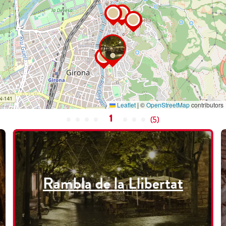
Leaflet
|
©
OpenStreetMap
contributors
1
(
5
)
Rambla de la Llibertat