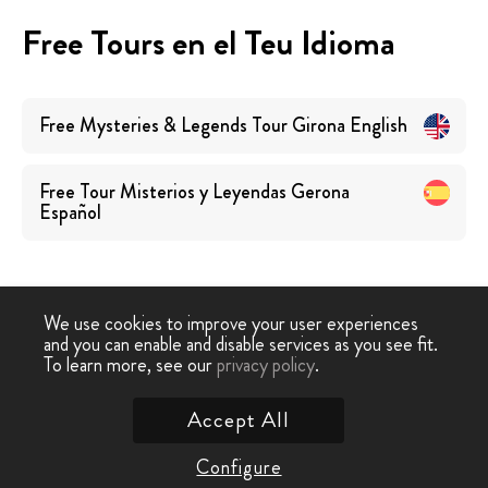
Free Tours en el Teu Idioma
Free Mysteries & Legends Tour Girona
English
Free Tour Misterios y Leyendas Gerona
Español
We use cookies to improve your user experiences
and you can enable and disable services as you see fit.
Free
Free Tour
Free Tour Misteris i
To learn more, see our
privacy policy
.
-
›
Walking Tour
Girona
Llegendes Girona
Accept All
Contacta amb Nosaltres
Configure