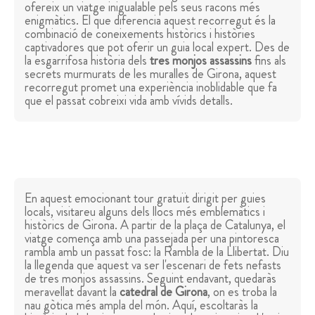
ofereix un viatge inigualable pels seus racons més
enigmàtics. El que diferencia aquest recorregut és la
combinació de coneixements històrics i històries
captivadores que pot oferir un guia local expert. Des de
la esgarrifosa història dels
tres monjos assassins
fins als
secrets murmurats de les muralles de Girona, aquest
recorregut promet una experiència inoblidable que fa
que el passat cobreixi vida amb vívids detalls.
En aquest emocionant tour gratuït dirigit per guies
locals, visitareu alguns dels llocs més emblemàtics i
històrics de Girona. A partir de la plaça de Catalunya, el
viatge comença amb una passejada per una pintoresca
rambla amb un passat fosc: la Rambla de la Llibertat. Diu
la llegenda que aquest va ser l'escenari de fets nefasts
de tres monjos assassins. Seguint endavant, quedaràs
meravellat davant la
catedral de Girona
, on es troba la
nau gòtica més ampla del món. Aquí, escoltaràs la