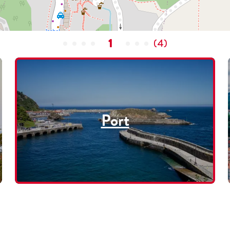
1
(
4
)
Port