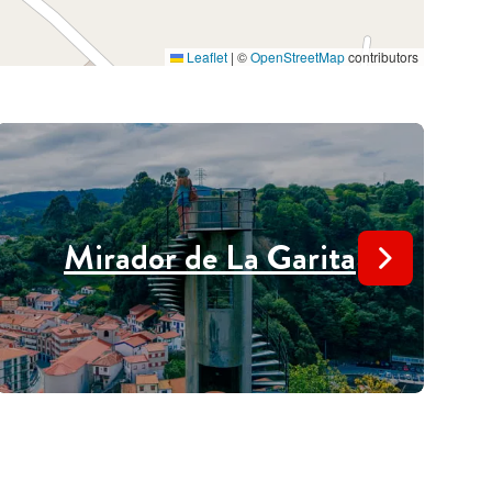
Leaflet
|
©
OpenStreetMap
contributors
Mirador de La Garita