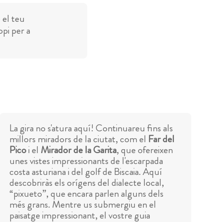
 el teu
opi per a
La gira no s'atura aquí! Continuareu fins als
millors miradors de la ciutat, com el
Far del
Pico
i el
Mirador de la Garita
, que ofereixen
unes vistes impressionants de l'escarpada
costa asturiana i del golf de Biscaia. Aquí
descobriràs els orígens del dialecte local,
“pixueto”, que encara parlen alguns dels
més grans. Mentre us submergiu en el
paisatge impressionant, el vostre guia