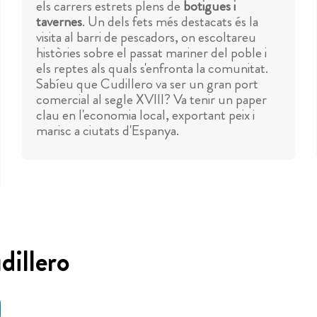
els carrers estrets plens de
botigues i
tavernes
. Un dels fets més destacats és la
visita al barri de pescadors, on escoltareu
històries sobre el passat mariner del poble i
els reptes als quals s'enfronta la comunitat.
Sabíeu que Cudillero va ser un gran port
comercial al segle XVIII? Va tenir un paper
clau en l'economia local, exportant peix i
marisc a ciutats d'Espanya.
dillero