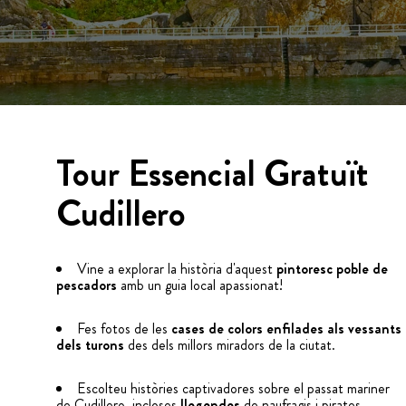
Tour Essencial Gratuït
Cudillero
Vine a explorar la història d'aquest
pintoresc poble de
pescadors
amb un guia local apassionat!
Fes fotos de les
cases de colors enfilades als vessants
dels turons
des dels millors miradors de la ciutat.
Escolteu històries captivadores sobre el passat mariner
de Cudillero, incloses
llegendes
de naufragis i pirates.