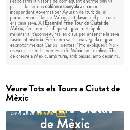
i escoltaràs la història de com aquest enorme país va
passar de ser una
colònia espanyola
a un imperi
independent governat per Agustín de Iturbide, el
primer emperador de Mèxic, just davant del palau que
era casa seva. A l'
Essential Free Tour de Ciutat de
Mèxic
, t'enamoraràs d'aquesta gran metròpoli
mil·lenària i t'aconseguiràs les claus per entendre la seva
fascinant història. Però com va dir una vegada el gran
escriptor mexicà Carlos Fuentes: “Ho expliques? No -
es va dir- creu-hi, només això. Mèxic no s'explica; S'ha
de creure a Mèxic, amb fúria, amb passió, amb desànim".
Veure Tots els Tours a Ciutat de
Mèxic
Free Tours Ciutat
278
Valoracions
4.84
de Mèxic