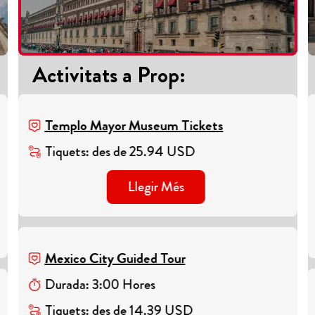
Activitats a Prop
:
Templo Mayor Museum Tickets
Tiquets
:
des de
25.94
USD
Llegir Més
Mexico City Guided Tour
Durada
:
3
:
00
Hores
Tiquets
:
des de
14.39
USD