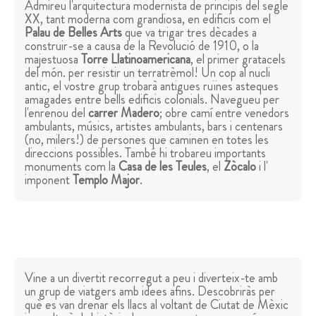
Admireu l'arquitectura modernista de principis del segle
XX, tant moderna com grandiosa, en edificis com el
Palau de Belles Arts
que va trigar tres dècades a
construir-se a causa de la Revolució de 1910, o la
majestuosa
Torre Llatinoamericana
, el primer gratacels
del món. per resistir un terratrèmol! Un cop al nucli
antic, el vostre grup trobarà antigues ruïnes asteques
amagades entre bells edificis colonials. Navegueu per
l'enrenou del
carrer Madero
; obre camí entre venedors
ambulants, músics, artistes ambulants, bars i centenars
(no, milers!) de persones que caminen en totes les
direccions possibles. També hi trobareu importants
monuments com la
Casa de les Teules
, el
Zòcalo
i l'
imponent
Templo Major
.
Vine a un divertit recorregut a peu i diverteix-te amb
un grup de viatgers amb idees afins. Descobriràs per
què es van drenar els llacs al voltant de Ciutat de Mèxic