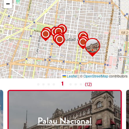
−
Leaflet
|
©
OpenStreetMap
contributors
1
(
12
)
Palau Nacional