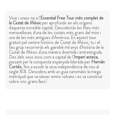
Vine i uneix-te a l'
Essential Free Tour més complet de
la Ciutat de Mèxic
per aprofundir en els orígens
d'aquesta increïble capital. Descobriràs les fites més
meravelloses d'una de les ciutats més grans del món i
una de les més antigues d'Amèrica. En aquest tour
gratuït pel centre històric de Ciutat de Mèxic, tu i el
teu grup recorreràs els gairebé mil anys d'història de la
Ciutat de Mèxic d'una manera divertida i entretinguda.
Des dels seus inicis com a capital de l'
Imperi asteca
,
passant per la conquesta espanyola liderada per
Hernán
Cortés
, fins a assolir la seva independència de nou al
segle XIX. Descobriu amb un guia carismàtic la mega
metròpoli que va néixer entre volcans i es va construir
sobre cinc grans llacs!