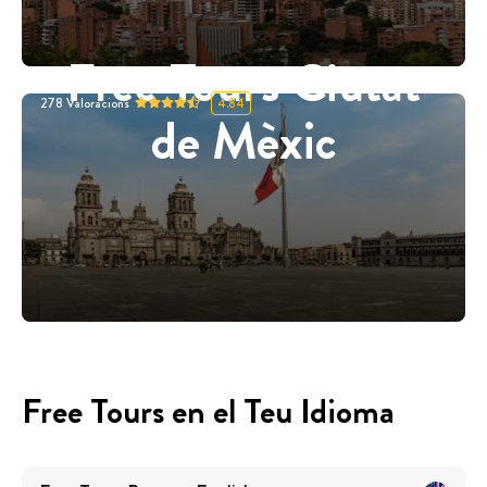
Free Tours Ciutat
278
Valoracions
4.84
de Mèxic
Free Tours en el Teu Idioma