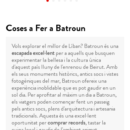
Coses a Fer a Batroun
Vols explorar el millor de Líban? Batroun és una
escapada excel·lent
per a aquells que busquen
experimentar la bellesa i la cultura única
d'aquest país lluny de l'enrenou de Beirut. Amb
els seus monuments històrics, antics socs i vistes
fotogèniques del mar, Batroun ofereix una
experiència inoblidable que es pot gaudir en un
sol dia. Per aprofitar al màxim un dia a Batroun,
els viatgers poden començar fent un passeig
pels antics socs, plens d'arquitectura i artesania
tradicionals. Aquesta és una excel·lent
oportunitat per
comprar records
, tastar la
cuina local i gaudir de l'ambient animat