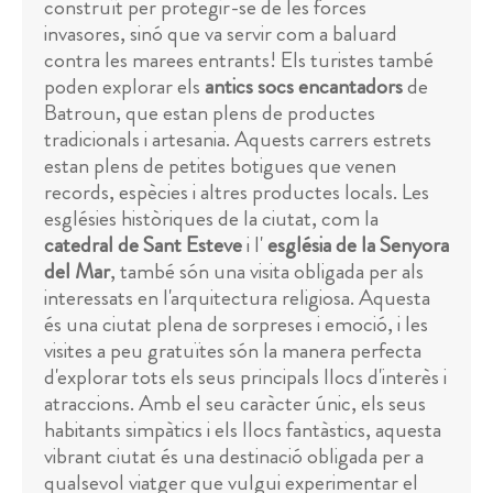
construït per protegir-se de les forces
invasores, sinó que va servir com a baluard
contra les marees entrants! Els turistes també
poden explorar els
antics socs encantadors
de
Batroun, que estan plens de productes
tradicionals i artesania. Aquests carrers estrets
estan plens de petites botigues que venen
records, espècies i altres productes locals. Les
esglésies històriques de la ciutat, com la
catedral de Sant Esteve
i l'
església de la Senyora
del Mar
, també són una visita obligada per als
interessats en l'arquitectura religiosa. Aquesta
és una ciutat plena de sorpreses i emoció, i les
visites a peu gratuïtes són la manera perfecta
d'explorar tots els seus principals llocs d'interès i
atraccions. Amb el seu caràcter únic, els seus
habitants simpàtics i els llocs fantàstics, aquesta
vibrant ciutat és una destinació obligada per a
qualsevol viatger que vulgui experimentar el