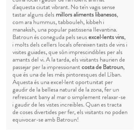
d'aquesta ciutat vibrant. No te'n vagis sense
tastar alguns dels
millors aliments libanesos
,
com ara hummus, tabbouleh, kibbeh i
manakish, una popular pastisseria llevantina.
Batroun és coneguda pels seus
excel·lents vins
,
i molts dels cellers locals ofereixen tasts de vins i
visites guiades, que són imprescindibles per als
amants del vi. A la tarda, els visitants haurien de
passejar per la impressionant
costa de Batroun
,
que és una de les més pintoresques del Líban.
Aquesta és una excel·lent oportunitat per
gaudir de la bellesa natural de la zona, fer un
refrescant bany al mar o simplement relaxar-se
i gaudir de les vistes increïbles. Quan es tracta
de coses divertides per fer, els visitants no poden
equivocar-se amb Batroun!