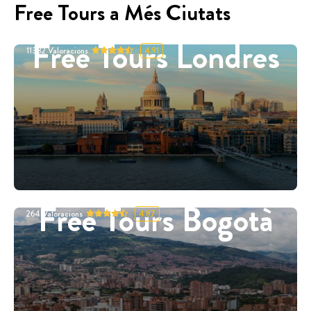
Free Tours a Més Ciutats
Free Tours Londres
11332
Valoracions
4.91
Free Tours Bogotà
264
Valoracions
4.87