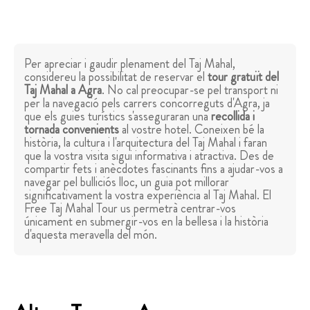
Per apreciar i gaudir plenament del Taj Mahal,
considereu la possibilitat de reservar el
tour gratuït del
Taj Mahal a Agra
. No cal preocupar-se pel transport ni
per la navegació pels carrers concorreguts d'Agra, ja
que els guies turístics s'asseguraran una
recollida i
tornada convenients
al vostre hotel. Coneixen bé la
història, la cultura i l'arquitectura del Taj Mahal i faran
que la vostra visita sigui informativa i atractiva. Des de
compartir fets i anècdotes fascinants fins a ajudar-vos a
navegar pel bulliciós lloc, un guia pot millorar
significativament la vostra experiència al Taj Mahal. El
Free Taj Mahal Tour us permetrà centrar-vos
únicament en submergir-vos en la bellesa i la història
d'aquesta meravella del món.