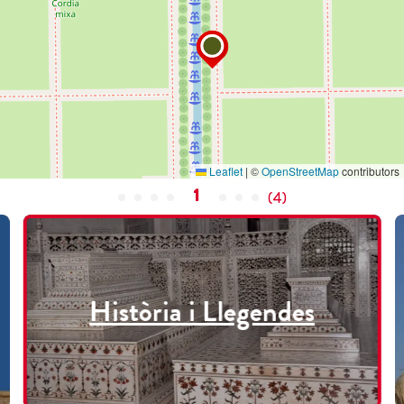
Leaflet
|
©
OpenStreetMap
contributors
1
(
4
)
Història i Llegendes