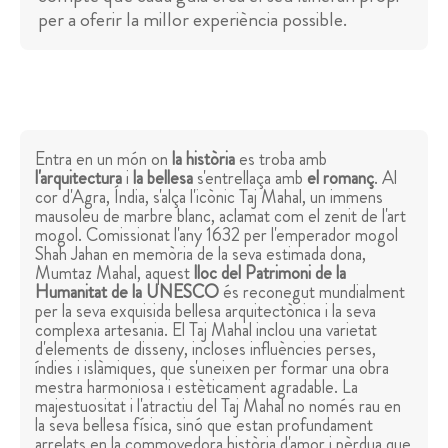
per a oferir la millor experiència possible.
Entra en un món on
la història
es troba amb
l'arquitectura
i
la bellesa
s'entrellaça amb
el romanç
. Al
cor d'Agra, Índia, s'alça l'icònic Taj Mahal, un immens
mausoleu de marbre blanc, aclamat com el zenit de l'art
mogol. Comissionat l'any 1632 per l'emperador mogol
Shah Jahan en memòria de la seva estimada dona,
Mumtaz Mahal, aquest
lloc del Patrimoni de la
Humanitat de la UNESCO
és reconegut mundialment
per la seva exquisida bellesa arquitectònica i la seva
complexa artesania. El Taj Mahal inclou una varietat
d'elements de disseny, incloses influències perses,
índies i islàmiques, que s'uneixen per formar una obra
mestra harmoniosa i estèticament agradable. La
majestuositat i l'atractiu del Taj Mahal no només rau en
la seva bellesa física, sinó que estan profundament
arrelats en la commovedora història d'amor i pèrdua que