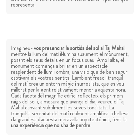
representa.
Imagineu-
vos presenciar la sortida del sol al Taj Mahal
,
mentre la llum del matí il·lumina suaument el monument,
posant els seus detalls en un focus suau. Amb l'alba, el
monument comença a brillar en un espectacle
resplendent de llum i ombra, una visió que de ben segur
captivarà els vostres sentits. L'ambient fresc i tranquil
del matí crea un entorn màgic i surrealista, que es veu
millorat per la gent relativament menor a aquesta hora.
Cada faceta del magnífic edifici reflecteix els primers
raigs del sol i, a mesura que avança el dia, veureu el Taj
Mahal canviant subtilment les seves tonalitats. La
tranquil·la serenitat del matí realment amplifica la bellesa
i la grandesa d'aquesta meravella arquitectònica, fent-la
una experiència que no s'ha de perdre
.